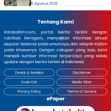
AMDAL PT KPC Dinyatakan Informasi
6 Agustus 2026
Publik
Tentang Kami
Katakaltim.com, portal berita terkini dengan
rubrikasi beragam, menyajikan informasi aktual
seputar Nasional pada umumnya, dan wilayah Kaltim
pada khususnya. Dengan cakupan yang luas, kami
menjadi sumber informasi terpercaya yang selalu
update dengan berita terkini di Indonesia.
Direksi & Redaksi
Disclaimer
Kode Etik
Media Siber
Privacy Policy
Terms of Service
ePaper