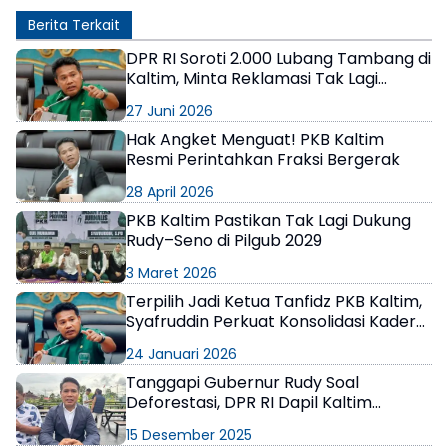
Berita Terkait
DPR RI Soroti 2.000 Lubang Tambang di
Kaltim, Minta Reklamasi Tak Lagi
Ditunda
27 Juni 2026
Hak Angket Menguat! PKB Kaltim
Resmi Perintahkan Fraksi Bergerak
28 April 2026
PKB Kaltim Pastikan Tak Lagi Dukung
Rudy–Seno di Pilgub 2029
3 Maret 2026
Terpilih Jadi Ketua Tanfidz PKB Kaltim,
Syafruddin Perkuat Konsolidasi Kader
Partai
24 Januari 2026
Tanggapi Gubernur Rudy Soal
Deforestasi, DPR RI Dapil Kaltim
Sampaikan Jangan Tiba Masa Tiba
15 Desember 2025
Akal!