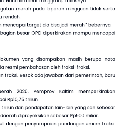
. Nanti kita lihat minggu ini," tukasnya.
ngatan merah pada laporan mingguan tidak serta
u rendah.
m mencapai target dia bisa jadi merah," bebernya.
ebagian besar OPD diperkirakan mampu mencapai
 dokumen yang disampaikan masih berupa nota
 resmi pembahasan oleh fraksi-fraksi.
an fraksi. Besok ada jawaban dari pemerintah, baru
erah 2026, Pemprov Kaltim memperkirakan
 Rp10,75 triliun.
triliun dan pendapatan lain-lain yang sah sebesar
n daerah diproyeksikan sebesar Rp900 miliar.
anjut dengan penyampaian pandangan umum fraksi.