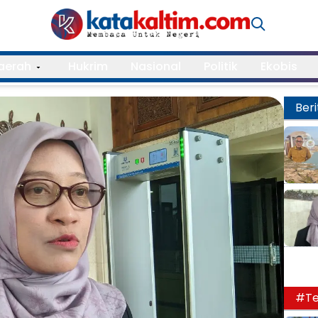
aerah
Hukrim
Nasional
Politik
Ekobis
Beri
#Te