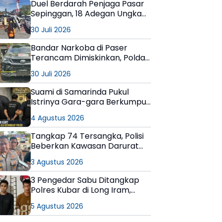
Duel Berdarah Penjaga Pasar
Sepinggan, 18 Adegan Ungkap
Detik-Detik Tewasnya AS
30 Juli 2026
Bandar Narkoba di Paser
Terancam Dimiskinkan, Polda
Kaltim Sita Uang Rp1 M dan
30 Juli 2026
Kebun Sawit 13 Hektare
Suami di Samarinda Pukul
Istrinya Gara-gara Berkumpul
dengan Teman di Kamar Kos
4 Agustus 2026
Tangkap 74 Tersangka, Polisi
Beberkan Kawasan Darurat
Narkoba di Samarinda
3 Agustus 2026
3 Pengedar Sabu Ditangkap
Polres Kubar di Long Iram,
Pemasok Masih Berkeliaran
5 Agustus 2026