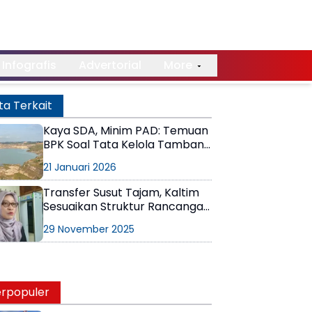
Infografis
Advertorial
More
ta Terkait
Kaya SDA, Minim PAD: Temuan
BPK Soal Tata Kelola Tambang
di Kaltim
21 Januari 2026
Transfer Susut Tajam, Kaltim
Sesuaikan Struktur Rancangan
APBD 2026
29 November 2025
rpopuler