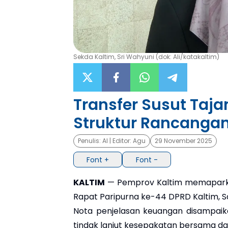
Sekda Kaltim, Sri Wahyuni (dok: Ali/katakaltim)
Transfer Susut Taj
Struktur Rancanga
Penulis:
Al
| Editor:
Agu
29 November 2025
Font +
Font -
KALTIM
— Pemprov Kaltim memapark
Rapat Paripurna ke-44 DPRD Kaltim, 
Nota penjelasan keuangan disampaika
tindak lanjut kesepakatan bersama 