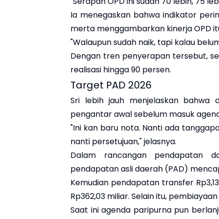
"Serapan OPD ini sudah 70 lebih, 75 lebih
Ia menegaskan bahwa indikator peri
merta menggambarkan kinerja OPD it
"Walaupun sudah naik, tapi kalau belu
Dengan tren penyerapan tersebut, s
realisasi hingga 90 persen.
Target PAD 2026
Sri lebih jauh menjelaskan bahwa
pengantar awal sebelum masuk agenda
"Ini kan baru nota. Nanti ada tanggap
nanti persetujuan," jelasnya.
Dalam rancangan pendapatan da
pendapatan asli daerah (PAD) mencapai
Kemudian pendapatan transfer Rp3,13 
Rp362,03 miliar. Selain itu, pembiayaa
Saat ini agenda paripurna pun berl