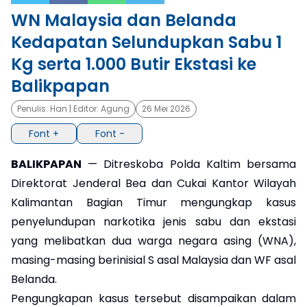
WN Malaysia dan Belanda
×
Kedapatan Selundupkan Sabu 1
Kg serta 1.000 Butir Ekstasi ke
Balikpapan
Penulis:
Han
| Editor:
Agung
26 Mei 2026
Font +
Font -
BALIKPAPAN
— Ditreskoba Polda Kaltim bersama
Direktorat Jenderal Bea dan Cukai Kantor Wilayah
Kalimantan Bagian Timur mengungkap kasus
penyelundupan narkotika jenis sabu dan ekstasi
yang melibatkan dua warga negara asing (WNA),
masing-masing berinisial S asal Malaysia dan WF asal
Belanda.
Pengungkapan kasus tersebut disampaikan dalam