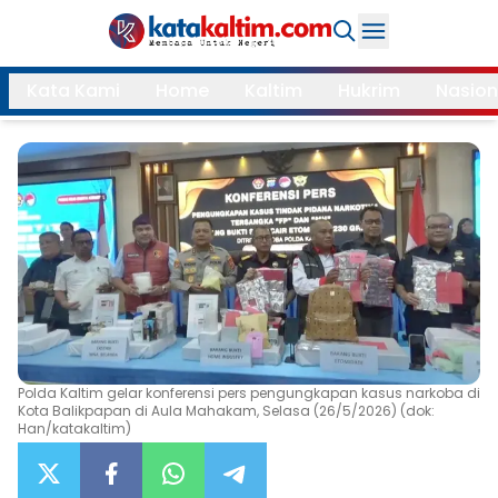
Daerah
Kata Kami
Home
Kaltim
Hukrim
Nasion
Samarinda
Kukar
Search
Balikpapan
Bontang
Kubar
Kutim
Mahulu
PPU
Paser
Berau
More
Polda Kaltim gelar konferensi pers pengungkapan kasus narkoba di
Kota Balikpapan di Aula Mahakam, Selasa (26/5/2026) (dok:
Internasional
Feature
Han/katakaltim)
Gaya
Opini
Hidup