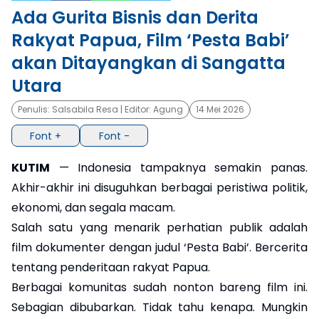
Ada Gurita Bisnis dan Derita
×
Rakyat Papua, Film ‘Pesta Babi’
akan Ditayangkan di Sangatta
Utara
Penulis:
Salsabila Resa
| Editor:
Agung
14 Mei 2026
Font +
Font -
KUTIM
— Indonesia tampaknya semakin panas.
Akhir-akhir ini disuguhkan berbagai peristiwa politik,
ekonomi, dan segala macam.
Salah satu yang menarik perhatian publik adalah
film dokumenter dengan judul ‘Pesta Babi’. Bercerita
tentang penderitaan rakyat Papua.
Berbagai komunitas sudah nonton bareng film ini.
Sebagian dibubarkan. Tidak tahu kenapa. Mungkin