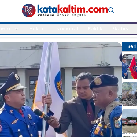
aerah
Hukrim
Nasional
Politik
Ekobis
Beri