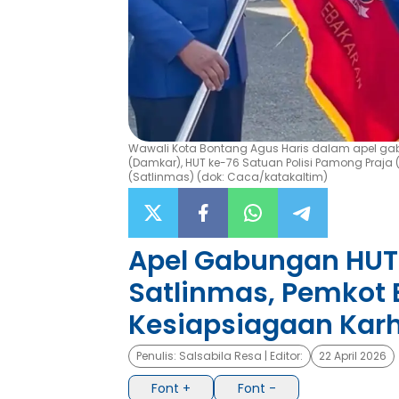
Wawali Kota Bontang Agus Haris dalam apel g
(Damkar), HUT ke-76 Satuan Polisi Pamong Praja 
(Satlinmas) (dok: Caca/katakaltim)
Apel Gabungan HUT 
Satlinmas, Pemkot
Kesiapsiagaan Karh
Penulis:
Salsabila Resa
| Editor:
22 April 2026
Font +
Font -