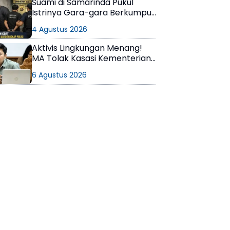
Suami di Samarinda Pukul
Istrinya Gara-gara Berkumpul
dengan Teman di Kamar Kos
4 Agustus 2026
Aktivis Lingkungan Menang!
MA Tolak Kasasi Kementerian
ESDM, Dokumen AMDAL PT
6 Agustus 2026
KPC Dinyatakan Informasi
Publik