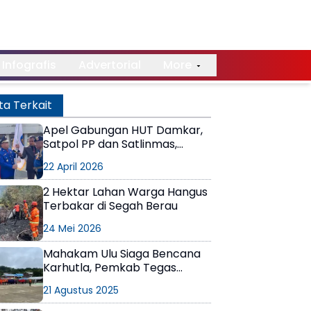
Infografis
Advertorial
More
ta Terkait
Apel Gabungan HUT Damkar,
Satpol PP dan Satlinmas,
Pemkot Bontang Tekankan
22 April 2026
Kesiapsiagaan Karhutla
2 Hektar Lahan Warga Hangus
Terbakar di Segah Berau
24 Mei 2026
Mahakam Ulu Siaga Bencana
Karhutla, Pemkab Tegas
Utamakan Pencegahan
21 Agustus 2025