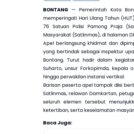
BONTANG
— Pemerintah Kota Bont
memperingati Hari Ulang Tahun (HU
76 Satuan Polisi Pamong Praja (S
Masyarakat (Satlinmas), di halaman 
Apel berlangsung khidmat dan dipimp
yang bertindak sebagai inspektur u
Bontang. Turut hadir dalam kegiat
Suharto, unsur Forkopimda, kepala o
hingga perwakilan instansi vertikal.
Barisan peserta apel tampak diisi berb
Satlinmas, relawan Damkartan, petu
seluruh elemen tersebut menunjuk
ketertiban, serta keselamatan masyar
Baca Juga: