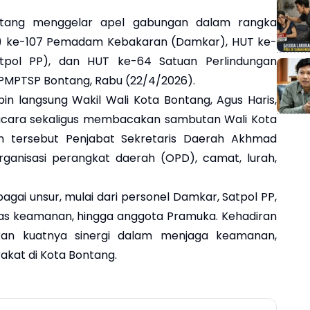
ang menggelar apel gabungan dalam rangka
T) ke-107 Pemadam Kebakaran (Damkar), HUT ke-
atpol PP), dan HUT ke-64 Satuan Perlindungan
DPMPTSP Bontang, Rabu (22/4/2026).
in langsung Wakil Wali Kota Bontang, Agus Haris,
pacara sekaligus membacakan sambutan Wali Kota
an tersebut Penjabat Sekretaris Daerah Akhmad
rganisasi perangkat daerah (OPD), camat, lurah,
agai unsur, mulai dari personel Damkar, Satpol PP,
gas keamanan, hingga anggota Pramuka. Kehadiran
kan kuatnya sinergi dalam menjaga keamanan,
akat di Kota Bontang.