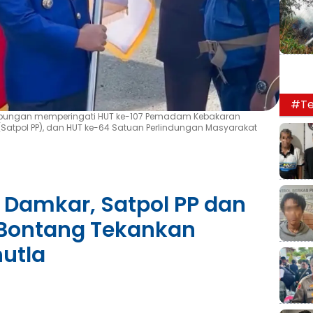
#Te
abungan memperingati HUT ke-107 Pemadam Kebakaran
(Satpol PP), dan HUT ke-64 Satuan Perlindungan Masyarakat
Damkar, Satpol PP dan
 Bontang Tekankan
utla