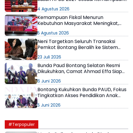
Keuangan
4 Agustus 2026
Kemampuan Fiskal Menurun
Kebutuhan Masyarakat Meningkat,
Pemkot Bontang Sebut 2027 Bukan
5 Agustus 2026
Tahun yang Mudah
Neni Targetkan Seluruh Transaksi
Pemkot Bontang Beralih ke Sistem
Digital
23 Juli 2026
Bunda Paud Bontang Selatan Resmi
Dikukuhkan, Camat Ahmad Effa Siap
Dukung Program
6 Juni 2026
Bontang Kukuhkan Bunda PAUD, Fokus
Tingkatkan Akses Pendidikan Anak
Usia Dini
5 Juni 2026
#Terpopuler