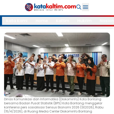
Daerah
Kata Kami
Home
Kaltim
Hukrim
Nasion
Samarinda
Kukar
Search
Balikpapan
Bontang
Kubar
Kutim
Mahulu
PPU
Paser
Berau
More
Internasional
Feature
Dinas Komunikasi dan Informatika (Diskominfo) Kota Bontang
bersama Badan Pusat Statistik (BPS) Kota Bontang menggelar
konferensi pers sosialisasi Sensus Ekonomi 2026 (SE2026), Rabu
Gaya
Opini
(15/4/2026), di Ruang Media Center Diskominfo Bontang
Hidup