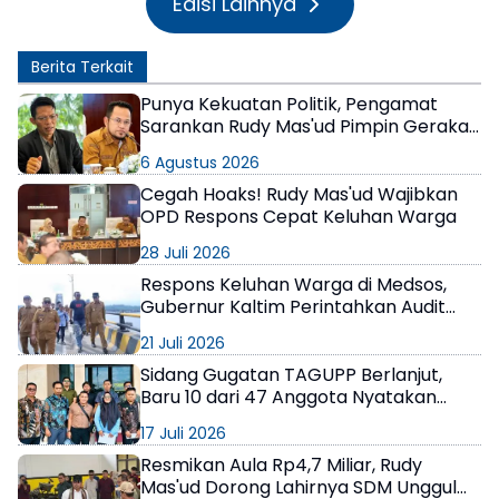
Edisi Lainnya
Berita Terkait
Punya Kekuatan Politik, Pengamat
Sarankan Rudy Mas'ud Pimpin Gerakan
Nasional Tagih Anggaran Daerah di
6 Agustus 2026
Istana
Cegah Hoaks! Rudy Mas'ud Wajibkan
OPD Respons Cepat Keluhan Warga
28 Juli 2026
Respons Keluhan Warga di Medsos,
Gubernur Kaltim Perintahkan Audit
Kondisi Jembatan Mahulu
21 Juli 2026
Sidang Gugatan TAGUPP Berlanjut,
Baru 10 dari 47 Anggota Nyatakan
Sikap
17 Juli 2026
Resmikan Aula Rp4,7 Miliar, Rudy
Mas'ud Dorong Lahirnya SDM Unggul