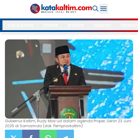
Daerah
Kata Kami
Home
Kaltim
Hukrim
Nasion
Samarinda
Kukar
Search
Balikpapan
Bontang
Kubar
Kutim
Mahulu
PPU
Paser
Berau
More
Internasional
Feature
Gubernur Kaltim, Rudy Mas’ud dalam agenda Proper, Senin 23 Juni
2025 di Samarinda (dok: Pemprovkaltim)
Gaya
Opini
Hidup