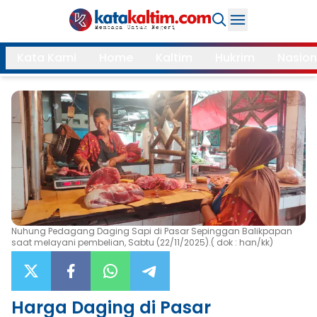
Daerah
Kata Kami
Home
Kaltim
Hukrim
Nasion
Samarinda
Kukar
Search
Balikpapan
Bontang
Kubar
Kutim
Mahulu
PPU
Paser
Berau
Nuhung Pedagang Daging Sapi di Pasar Sepinggan Balikpapan
More
saat melayani pembelian, Sabtu (22/11/2025).( dok : han/kk)
Internasional
Feature
Gaya
Harga Daging di Pasar
Opini
Hidup