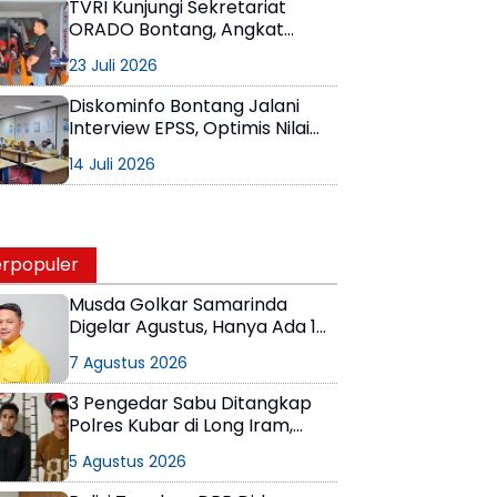
TVRI Kunjungi Sekretariat
ORADO Bontang, Angkat
Domino sebagai Olahraga
23 Juli 2026
Prestasi
Diskominfo Bontang Jalani
Interview EPSS, Optimis Nilai
EPSS 2026 Lampaui Target
14 Juli 2026
Renstra
rpopuler
Musda Golkar Samarinda
Digelar Agustus, Hanya Ada 1
Calon Ketua
7 Agustus 2026
3 Pengedar Sabu Ditangkap
Polres Kubar di Long Iram,
Pemasok Masih Berkeliaran
5 Agustus 2026