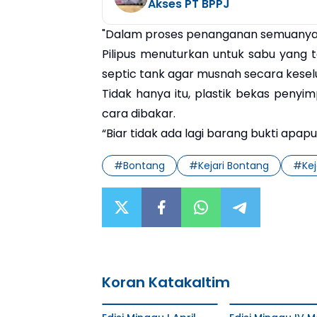
Akses PT BPPJ
"Dalam proses penanganan semuanya be
Pilipus menuturkan untuk sabu yang 
septic tank agar musnah secara kesel
Tidak hanya itu, plastik bekas pen
cara dibakar.
“Biar tidak ada lagi barang bukti apap
#
Bontang
#
Kejari Bontang
#
Ke
Koran Katakaltim