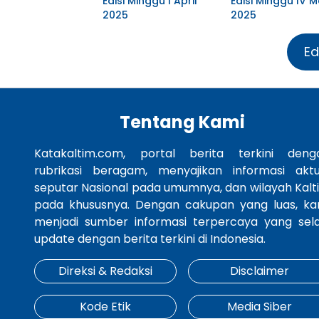
Edisi Minggu I April
Edisi Minggu IV M
2025
2025
Ed
Tentang Kami
Katakaltim.com, portal berita terkini deng
rubrikasi beragam, menyajikan informasi aktu
seputar Nasional pada umumnya, dan wilayah Kalt
pada khususnya. Dengan cakupan yang luas, ka
menjadi sumber informasi terpercaya yang sela
update dengan berita terkini di Indonesia.
Direksi & Redaksi
Disclaimer
Kode Etik
Media Siber