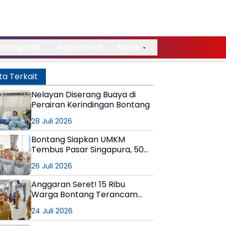
Infografis
Advertorial
More
ta Terkait
Nelayan Diserang Buaya di
Perairan Kerindingan Bontang
28 Juli 2026
Bontang Siapkan UMKM
Tembus Pasar Singapura, 50
Pelaku Usaha Dibekali Strategi
26 Juli 2026
Ekspor
Anggaran Seret! 15 Ribu
Warga Bontang Terancam
Tak Bisa Berobat Gratis,
24 Juli 2026
Pemerintah Minta Bantuan
Perusahaan