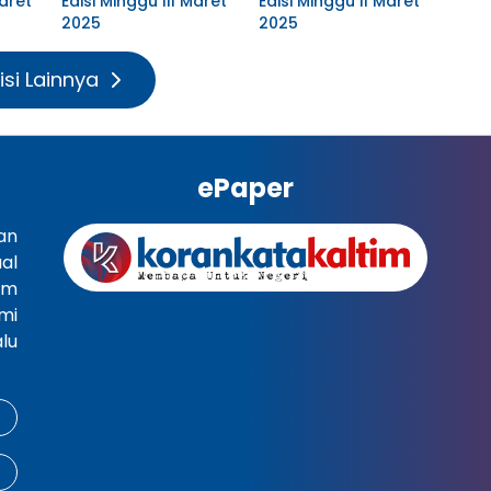
aret
Edisi Minggu III Maret
Edisi Minggu II Maret
2025
2025
isi Lainnya
ePaper
an
al
im
mi
lu