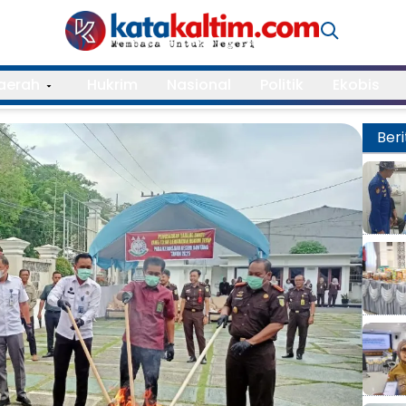
aerah
Hukrim
Nasional
Politik
Ekobis
Beri