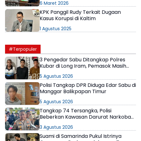
6 Maret 2026
Dakwaan
KPK Panggil Rudy Terkait Dugaan
Kasus Korupsi di Kaltim
1 Agustus 2025
#Terpopuler
3 Pengedar Sabu Ditangkap Polres
Kubar di Long Iram, Pemasok Masih
Berkeliaran
5 Agustus 2026
Polisi Tangkap DPR Diduga Edar Sabu di
Manggar Balikpapan Timur
5 Agustus 2026
Tangkap 74 Tersangka, Polisi
Beberkan Kawasan Darurat Narkoba
di Samarinda
3 Agustus 2026
Suami di Samarinda Pukul Istrinya