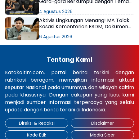
Gara-gara Berkumpul dengan Teman
di Kamar Kos
4 Agustus 2026
Aktivis Lingkungan Menang! MA Tolak
Kasasi Kementerian ESDM, Dokumen
AMDAL PT KPC Dinyatakan Informasi
6 Agustus 2026
Publik
Tentang Kami
Katakaltim.com, portal berita terkini dengan
rubrikasi beragam, menyajikan informasi aktual
seputar Nasional pada umumnya, dan wilayah Kaltim
pada khususnya. Dengan cakupan yang luas, kami
menjadi sumber informasi terpercaya yang selalu
update dengan berita terkini di Indonesia.
Direksi & Redaksi
Disclaimer
Kode Etik
Media Siber