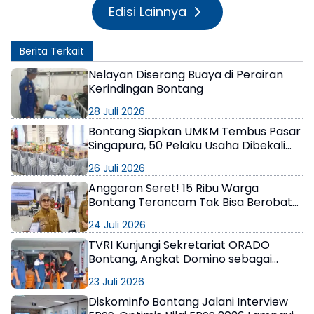
Edisi Lainnya
Berita Terkait
Nelayan Diserang Buaya di Perairan
Kerindingan Bontang
28 Juli 2026
Bontang Siapkan UMKM Tembus Pasar
Singapura, 50 Pelaku Usaha Dibekali
Strategi Ekspor
26 Juli 2026
Anggaran Seret! 15 Ribu Warga
Bontang Terancam Tak Bisa Berobat
Gratis, Pemerintah Minta Bantuan
24 Juli 2026
Perusahaan
TVRI Kunjungi Sekretariat ORADO
Bontang, Angkat Domino sebagai
Olahraga Prestasi
23 Juli 2026
Diskominfo Bontang Jalani Interview