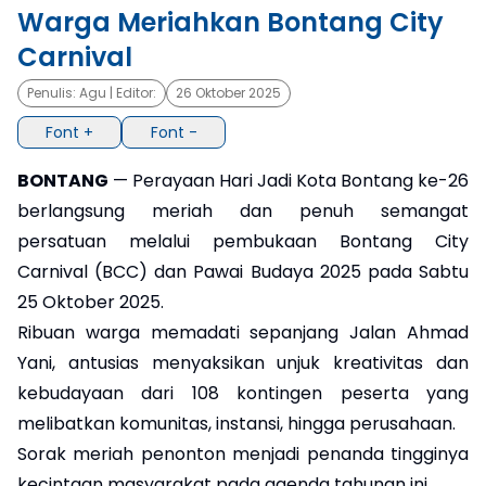
Warga Meriahkan Bontang City
×
Carnival
Penulis:
Agu
| Editor:
26 Oktober 2025
Font +
Font -
BONTANG
— Perayaan Hari Jadi Kota Bontang ke-26
berlangsung meriah dan penuh semangat
persatuan melalui pembukaan Bontang City
Carnival (BCC) dan Pawai Budaya 2025 pada Sabtu
25 Oktober 2025.
Ribuan warga memadati sepanjang Jalan Ahmad
Yani, antusias menyaksikan unjuk kreativitas dan
kebudayaan dari 108 kontingen peserta yang
melibatkan komunitas, instansi, hingga perusahaan.
Sorak meriah penonton menjadi penanda tingginya
kecintaan masyarakat pada agenda tahunan ini.