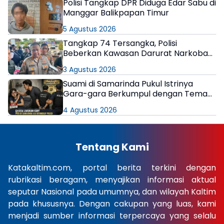
Polisi Tangkap DPR Diduga Edar Sabu di
Manggar Balikpapan Timur
5 Agustus 2026
Tangkap 74 Tersangka, Polisi
Beberkan Kawasan Darurat Narkoba
di Samarinda
3 Agustus 2026
Suami di Samarinda Pukul Istrinya
Gara-gara Berkumpul dengan Teman
di Kamar Kos
4 Agustus 2026
Tentang Kami
Katakaltim.com, portal berita terkini dengan
rubrikasi beragam, menyajikan informasi aktual
seputar Nasional pada umumnya, dan wilayah Kaltim
pada khususnya. Dengan cakupan yang luas, kami
menjadi sumber informasi terpercaya yang selalu