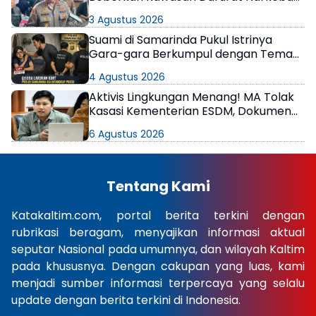
di Samarinda
3 Agustus 2026
Suami di Samarinda Pukul Istrinya
Gara-gara Berkumpul dengan Teman
di Kamar Kos
4 Agustus 2026
Aktivis Lingkungan Menang! MA Tolak
Kasasi Kementerian ESDM, Dokumen
AMDAL PT KPC Dinyatakan Informasi
6 Agustus 2026
Publik
Tentang Kami
Katakaltim.com, portal berita terkini dengan
rubrikasi beragam, menyajikan informasi aktual
seputar Nasional pada umumnya, dan wilayah Kaltim
pada khususnya. Dengan cakupan yang luas, kami
menjadi sumber informasi terpercaya yang selalu
update dengan berita terkini di Indonesia.