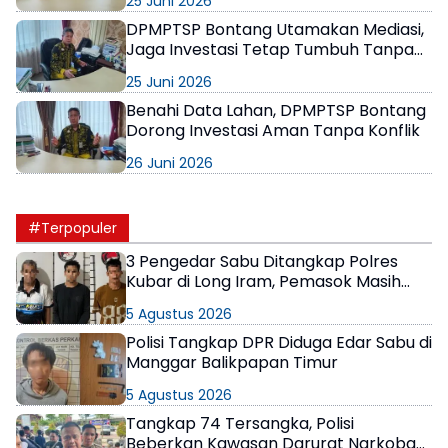
25 Juni 2026
Masyarakat
DPMPTSP Bontang Utamakan Mediasi,
Jaga Investasi Tetap Tumbuh Tanpa
Gesekan Sosial
25 Juni 2026
Benahi Data Lahan, DPMPTSP Bontang
Dorong Investasi Aman Tanpa Konflik
26 Juni 2026
#Terpopuler
3 Pengedar Sabu Ditangkap Polres
Kubar di Long Iram, Pemasok Masih
Berkeliaran
5 Agustus 2026
Polisi Tangkap DPR Diduga Edar Sabu di
Manggar Balikpapan Timur
5 Agustus 2026
Tangkap 74 Tersangka, Polisi
Beberkan Kawasan Darurat Narkoba