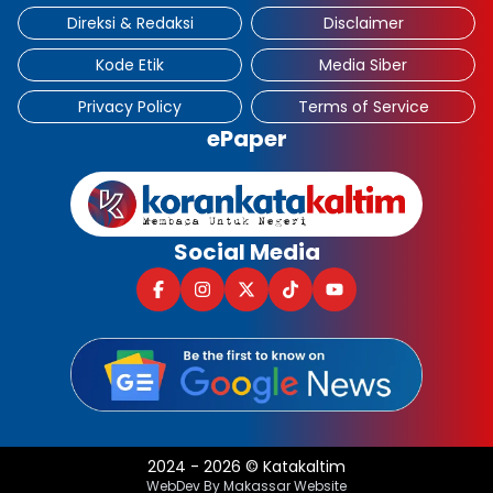
Direksi & Redaksi
Disclaimer
Kode Etik
Media Siber
Privacy Policy
Terms of Service
ePaper
Social Media
2024
-
2026
©
Katakaltim
WebDev By Makassar Website