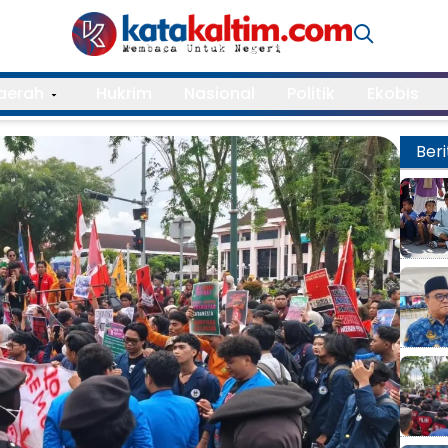
aerah
Hukrim
Nasional
Politik
Ekobis
Beri