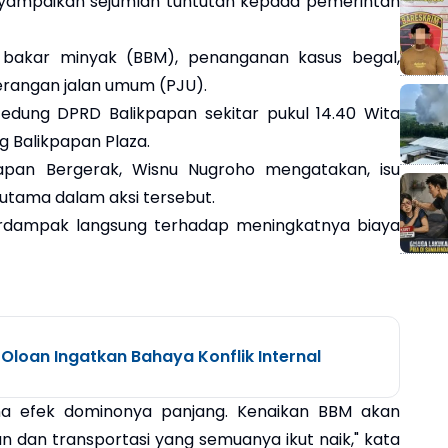
yampaikan sejumlah tuntutan kepada pemerintah
n bakar minyak (BBM), penanganan kasus begal,
rangan jalan umum (PJU).
edung DPRD Balikpapan sekitar pukul 14.40 Wita
 Balikpapan Plaza.
papan Bergerak, Wisnu Nugroho mengatakan, isu
utama dalam aksi tersebut.
erdampak langsung terhadap meningkatnya biaya
 Oloan Ingatkan Bahaya Konflik Internal
na efek dominonya panjang. Kenaikan BBM akan
dan transportasi yang semuanya ikut naik," kata