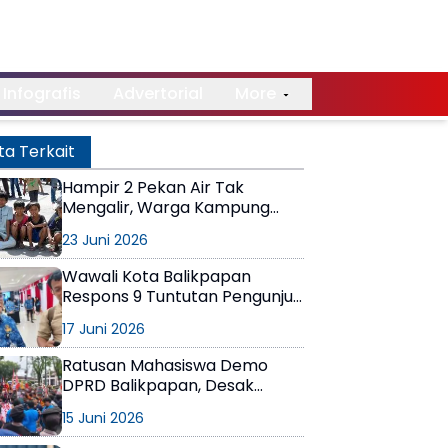
Infografis
Advertorial
More
ta Terkait
Hampir 2 Pekan Air Tak
Mengalir, Warga Kampung
Buton Balikpapan Blokade
23 Juni 2026
Jalan
Wawali Kota Balikpapan
Respons 9 Tuntutan Pengunjuk
Rasa
17 Juni 2026
Ratusan Mahasiswa Demo
DPRD Balikpapan, Desak
Evaluasi Kebijakan BBM dan
15 Juni 2026
Pemasangan Lampu Jalan