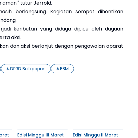
 aman," tutur Jerrold.
masih berlangsung. Kegiatan sempat dihentikan
andang.
rjadi keributan yang diduga dipicu oleh dugaan
rta aksi.
ikan dan aksi berlanjut dengan pengawalan aparat
#
DPRD Balikpapan
#
BBM
aret
Edisi Minggu III Maret
Edisi Minggu II Maret