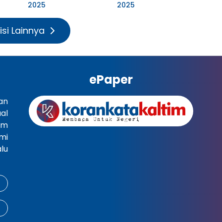
2025
2025
isi Lainnya
ePaper
an
al
im
mi
lu