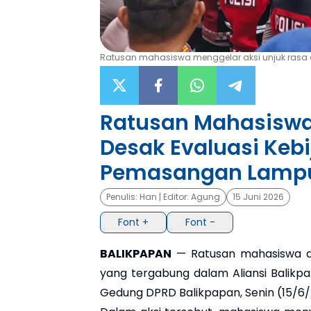
Ratusan mahasiswa menggelar aksi unjuk rasa di
Ratusan Mahasiswa
Desak Evaluasi Keb
Pemasangan Lampu
Penulis:
Han
| Editor:
Agung
15 Juni 2026
Font +
Font -
BALIKPAPAN
— Ratusan mahasiswa dar
yang tergabung dalam Aliansi Balikp
Gedung DPRD Balikpapan, Senin (15/6/