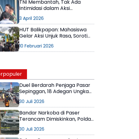
TNI Membantah, Tak Ada
Intimidasi dalam Aksi
Mahasiswa di Balikpapan
3 April 2026
HUT Balikpapan: Mahasiswa
Gelar Aksi Unjuk Rasa, Soroti
Masalah Banjir dan Evaluasi
10 Februari 2026
Kinerja Pemerintah
rpopuler
Duel Berdarah Penjaga Pasar
Sepinggan, 18 Adegan Ungkap
Detik-Detik Tewasnya AS
30 Juli 2026
Bandar Narkoba di Paser
Terancam Dimiskinkan, Polda
Kaltim Sita Uang Rp1 M dan
30 Juli 2026
Kebun Sawit 13 Hektare