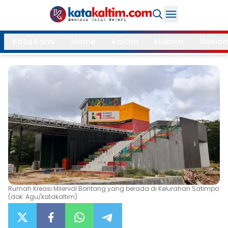
Daerah
Kata Kami
Home
Kaltim
Hukrim
Nasion
Samarinda
Kukar
Search
Balikpapan
Bontang
Kubar
Kutim
Mahulu
PPU
Paser
Berau
More
Rumah Kreasi Milenial Bontang yang berada di Kelurahan Satimpo
Internasional
Feature
(dok: Agu/katakaltim)
Gaya
Opini
Hidup