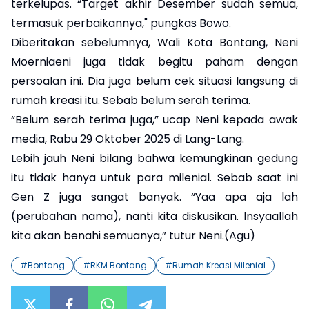
terkelupas. “Target akhir Desember sudah semua,
termasuk perbaikannya," pungkas Bowo.
Diberitakan sebelumnya, Wali Kota Bontang, Neni
Moerniaeni juga tidak begitu paham dengan
persoalan ini. Dia juga belum cek situasi langsung di
rumah kreasi itu. Sebab belum serah terima.
“Belum serah terima juga,” ucap Neni kepada awak
media, Rabu 29 Oktober 2025 di Lang-Lang.
Lebih jauh Neni bilang bahwa kemungkinan gedung
itu tidak hanya untuk para milenial. Sebab saat ini
Gen Z juga sangat banyak. “Yaa apa aja lah
(perubahan nama), nanti kita diskusikan. Insyaallah
kita akan benahi semuanya,” tutur Neni.(Agu)
#
Bontang
#
RKM Bontang
#
Rumah Kreasi Milenial