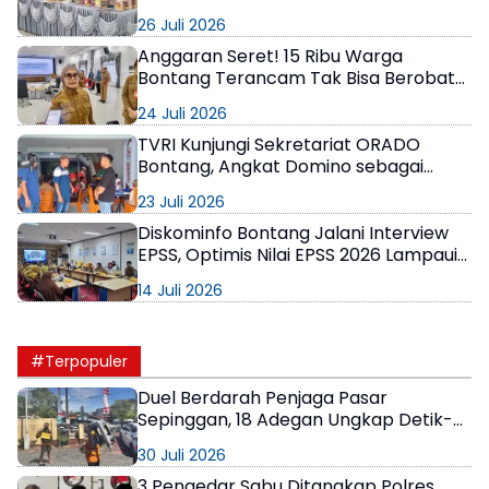
Strategi Ekspor
26 Juli 2026
Anggaran Seret! 15 Ribu Warga
Bontang Terancam Tak Bisa Berobat
Gratis, Pemerintah Minta Bantuan
24 Juli 2026
Perusahaan
TVRI Kunjungi Sekretariat ORADO
Bontang, Angkat Domino sebagai
Olahraga Prestasi
23 Juli 2026
Diskominfo Bontang Jalani Interview
EPSS, Optimis Nilai EPSS 2026 Lampaui
Target Renstra
14 Juli 2026
#Terpopuler
Duel Berdarah Penjaga Pasar
Sepinggan, 18 Adegan Ungkap Detik-
Detik Tewasnya AS
30 Juli 2026
3 Pengedar Sabu Ditangkap Polres