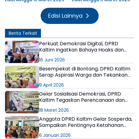
Edisi Lainnya
Berita Terkait
Perkuat Demokrasi Digital, DPRD
Kaltim Ingatkan Bahaya Hoaks dan
Disinformasi
16 Juni 2026
Besempekat di Bontang, DPRD Kaltim
Serap Aspirasi Warga dan Tekankan
Pengawasan Anggaran
9 April 2026
Gelar Sosialisasi Demokrasi, DPRD
Kaltim Tegaskan Perencanaan dan
Penganggaran Harus Transparan!
18 Maret 2026
Anggota DPRD Kaltim Gelar Sosperda,
Sampaikan Pentingnya Ketahanan
Keluarga
6 Januari 2026