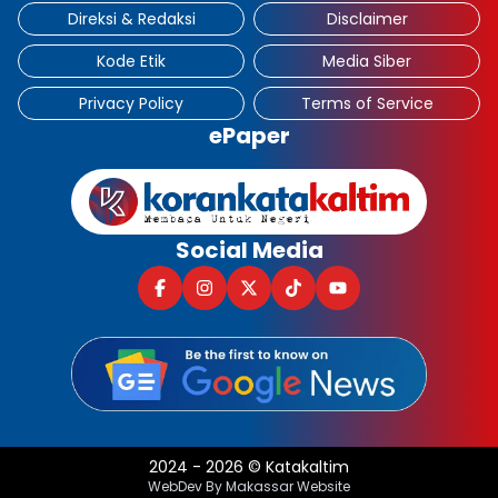
Direksi & Redaksi
Disclaimer
Kode Etik
Media Siber
Privacy Policy
Terms of Service
ePaper
Social Media
2024
-
2026
©
Katakaltim
WebDev By Makassar Website