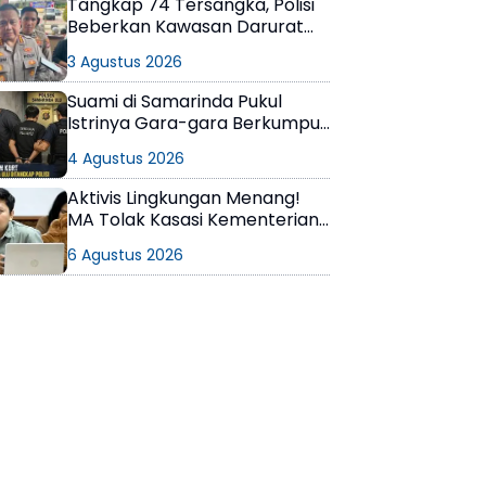
Tangkap 74 Tersangka, Polisi
Beberkan Kawasan Darurat
Narkoba di Samarinda
3 Agustus 2026
Suami di Samarinda Pukul
Istrinya Gara-gara Berkumpul
dengan Teman di Kamar Kos
4 Agustus 2026
Aktivis Lingkungan Menang!
MA Tolak Kasasi Kementerian
ESDM, Dokumen AMDAL PT
6 Agustus 2026
KPC Dinyatakan Informasi
Publik