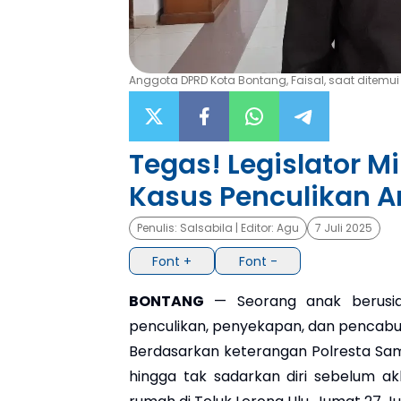
Anggota DPRD Kota Bontang, Faisal, saat ditemui d
Tegas! Legislator Mi
Kasus Penculikan A
Penulis:
Salsabila
| Editor:
Agu
7 Juli 2025
Font +
Font -
BONTANG
— Seorang anak berusia
penculikan, penyekapan, dan pencabul
Berdasarkan keterangan Polresta Sam
hingga tak sadarkan diri sebelum a