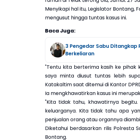
rumah di Teluk Lerong Ulu, Jumat 27 J
Menyikapi hal itu, Legislator Bontang,
mengusut hingga tuntas kasus ini.
Baca Juga:
3 Pengedar Sabu Ditangkap P
Berkeliaran
"Tentu kita berterima kasih ke pihak 
saya minta diusut tuntas lebih supa
Katakaltim saat ditemui di Kantor DPRD
Ia mengkhawatirkan kasus ini merupak
"Kita tidak tahu, khawatirnya begit
keluarganya. Kita tidak tahu apa yan
penjualan orang atau organnya diambil,"
Diketahui berdasarkan rilis Polresta S
Bontang.