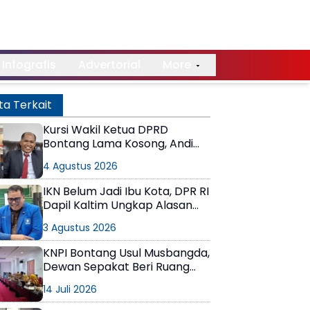
Infografis
Advertorial
More
ta Terkait
Kursi Wakil Ketua DPRD
Bontang Lama Kosong, Andi
Faiz Singgung Lambatnya
4 Agustus 2026
Proses di PDIP, Joni Tanggapi
Ada yang Sampai 1 Tahun
IKN Belum Jadi Ibu Kota, DPR RI
Dapil Kaltim Ungkap Alasan
Prabowo Belum Meresmikan
3 Agustus 2026
KNPI Bontang Usul Musbangda,
Dewan Sepakat Beri Ruang
Khusus bagi Pemuda
14 Juli 2026