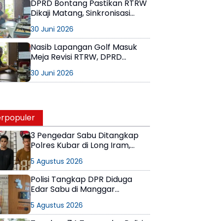
DPRD Bontang Pastikan RTRW
Dikaji Matang, Sinkronisasi
Data Antar-OPD Jadi
30 Juni 2026
Perhatian Utama
Nasib Lapangan Golf Masuk
Meja Revisi RTRW, DPRD
Bontang Ingatkan Jangan Ada
30 Juni 2026
Ruang Abu-Abu dalam Tata
Kota
rpopuler
3 Pengedar Sabu Ditangkap
Polres Kubar di Long Iram,
Pemasok Masih Berkeliaran
5 Agustus 2026
Polisi Tangkap DPR Diduga
Edar Sabu di Manggar
Balikpapan Timur
5 Agustus 2026