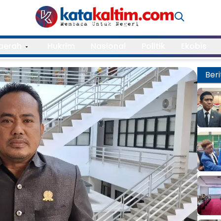
aerah
Hukrim
Nasional
Politik
Ekobis
Beri