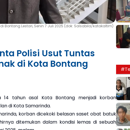
i Bontang Lestari, Senin 7 Juli 2025 (dok: Salsabila/katakaltim)
nta Polisi Usut Tuntas
nak di Kota Bontang
#Te
 14 tahun asal Kota Bontang menjadi korban
an di Kota Samarinda.
arinda, korban dicekoki belasan saset obat batuk
khirnya ditemukan dalam kondisi lemas di sebuah