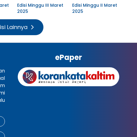
aret
Edisi Minggu III Maret
Edisi Minggu II Maret
2025
2025
isi Lainnya
ePaper
an
al
im
mi
lu