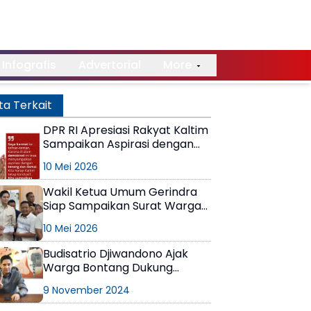
Infografis
Advertorial
More
ta Terkait
DPR RI Apresiasi Rakyat Kaltim
Sampaikan Aspirasi dengan
Cara Demokratis
10 Mei 2026
Wakil Ketua Umum Gerindra
Siap Sampaikan Surat Warga
Kaltim ke Presiden Prabowo
10 Mei 2026
Budisatrio Djiwandono Ajak
Warga Bontang Dukung
Paslon Neni-Agus Haris
9 November 2024