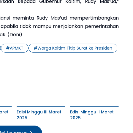
ksaan kepada Gubernur Kaltim, Rudy Mas’ud,”
Aliansi meminta Rudy Mas’ud mempertimbangkan
an apabila tidak mampu menjalankan pemerintahan
k. (Deni)
#
APMKT
#
Warga Kaltim Titip Surat ke Presiden
aret
Edisi Minggu III Maret
Edisi Minggu II Maret
2025
2025