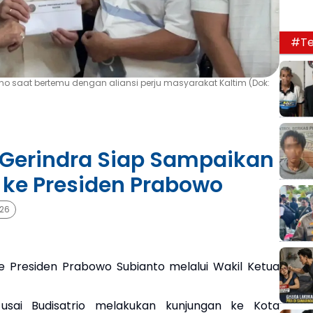
#Te
no saat bertemu dengan aliansi perju masyarakat Kaltim (Dok:
Gerindra Siap Sampaikan
 ke Presiden Prabowo
026
e Presiden Prabowo Subianto melalui Wakil Ketua
 usai Budisatrio melakukan kunjungan ke Kota