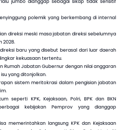
lalu jumbo dianggap sebagai sikap tidak sensitif
menyinggung polemik yang berkembang di internal
n direksi meski masa jabatan direksi sebelumnya
n 2028.
ireksi baru yang disebut berasal dari luar daerah
lingkar kekuasaan tertentu.
an Rumah Jabatan Gubernur dengan nilai anggaran
isu yang ditonjolkan.
erapan sistem meritokrasi dalam pengisian jabatan
im.
m seperti KPK, Kejaksaan, Polri, BPK dan BKN
 berbagai kebijakan Pemprov yang dianggap
isa memerintahkan langsung KPK dan Kejaksaan