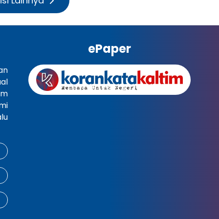
isi Lainnya
ePaper
an
al
im
mi
lu