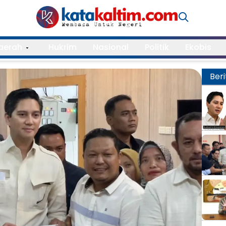
aerah
Hukrim
Nasional
Politik
Ekobis
Beri