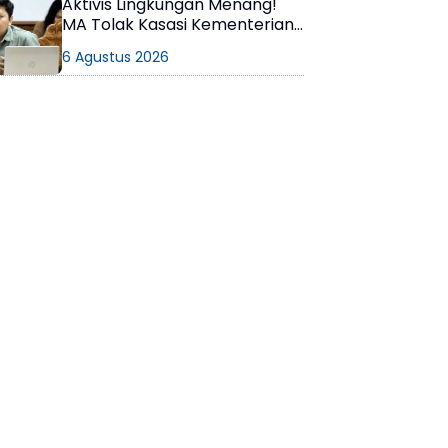
Aktivis Lingkungan Menang!
MA Tolak Kasasi Kementerian
ESDM, Dokumen AMDAL PT
6 Agustus 2026
KPC Dinyatakan Informasi
Publik