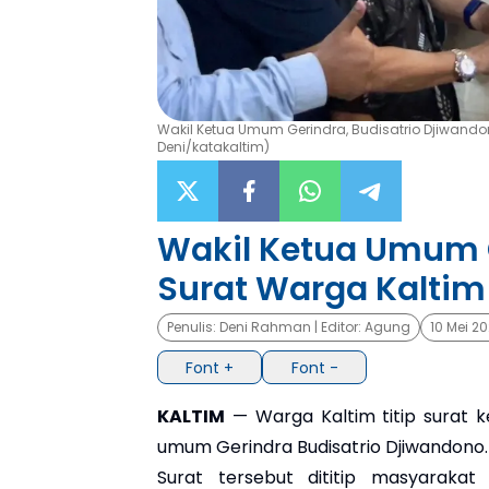
Wakil Ketua Umum Gerindra, Budisatrio Djiwando
Deni/katakaltim)
Wakil Ketua Umum 
Surat Warga Kaltim
Penulis:
Deni Rahman
| Editor:
Agung
10 Mei 2
Font +
Font -
KALTIM
— Warga Kaltim titip surat k
umum Gerindra Budisatrio Djiwandono.
Surat tersebut dititip masyarakat