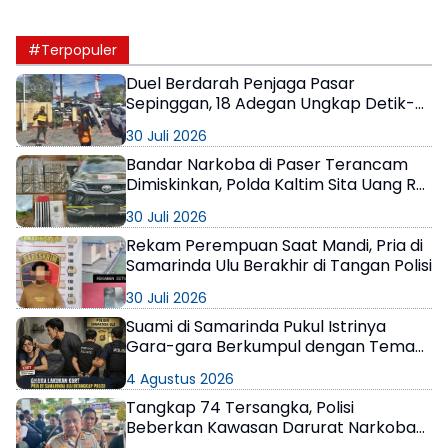
#Terpopuler
Duel Berdarah Penjaga Pasar
Sepinggan, 18 Adegan Ungkap Detik-
Detik Tewasnya AS
30 Juli 2026
Bandar Narkoba di Paser Terancam
Dimiskinkan, Polda Kaltim Sita Uang Rp1
M dan Kebun Sawit 13 Hektare
30 Juli 2026
Rekam Perempuan Saat Mandi, Pria di
Samarinda Ulu Berakhir di Tangan Polisi
30 Juli 2026
Suami di Samarinda Pukul Istrinya
Gara-gara Berkumpul dengan Teman
di Kamar Kos
4 Agustus 2026
Tangkap 74 Tersangka, Polisi
Beberkan Kawasan Darurat Narkoba
di Samarinda