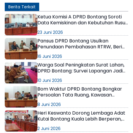
Berita Terkait
Ketua Komisi A DPRD Bontang Soroti
Data Kemiskinan dan Kebutuhan Rusun
di Tengah Perkembangan Kota
23 Juni 2026
Industri
Pansus DPRD Bontang Usulkan
Penundaan Pembahasan RTRW, Beri
Waktu Pemerintah Matangkan Kajian
16 Juni 2026
Warga Soal Peningkatan Surat Lahan,
DPRD Bontang: Survei Lapangan Jadi
Langkah Awal Penyelesaian
10 Juni 2026
Bom Waktu! DPRD Bontang Bongkar
Persoalan Tata Ruang, Kawasan
Industri Dibiarkan Jadi Permukiman
8 Juni 2026
Heri Keswanto Dorong Lembaga Adat
Kutai Bontang Kuala Lebih Berperan,
DPRD Siap Kawal Kolaborasi dengan
2 Juni 2026
Pemerintah