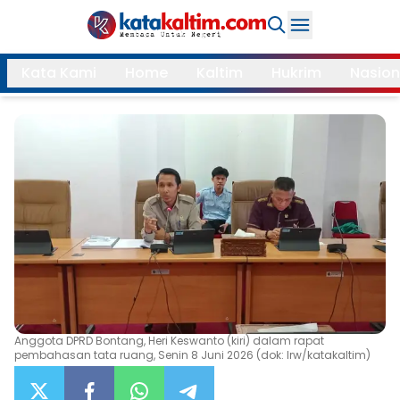
Daerah
Kata Kami
Home
Kaltim
Hukrim
Nasion
Samarinda
Kukar
Search
Balikpapan
Bontang
Kubar
Kutim
Mahulu
PPU
Paser
Berau
More
Internasional
Feature
Anggota DPRD Bontang, Heri Keswanto (kiri) dalam rapat
pembahasan tata ruang, Senin 8 Juni 2026 (dok: Irw/katakaltim)
Gaya
Opini
Hidup