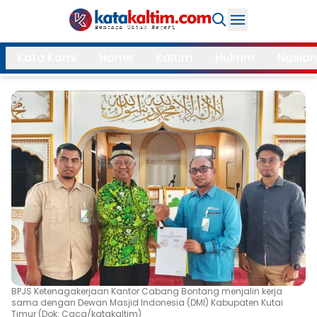
Daerah
Kata Kami
Home
Kaltim
Hukrim
Nasion
Samarinda
Kukar
Search
Balikpapan
Bontang
Kubar
Kutim
Mahulu
PPU
Paser
Berau
More
Internasional
Feature
BPJS Ketenagakerjaan Kantor Cabang Bontang menjalin kerja
Gaya
sama dengan Dewan Masjid Indonesia (DMI) Kabupaten Kutai
Opini
Hidup
Timur (Dok: Caca/katakaltim)