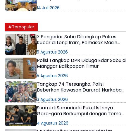
Wajib Daftarkan BPJS
14 Juli 2026
Ketenagakerjaan
#Terpopuler
3 Pengedar Sabu Ditangkap Polres
Kubar di Long Iram, Pemasok Masih
Berkeliaran
5 Agustus 2026
Polisi Tangkap DPR Diduga Edar Sabu di
Manggar Balikpapan Timur
5 Agustus 2026
Tangkap 74 Tersangka, Polisi
Beberkan Kawasan Darurat Narkoba
di Samarinda
3 Agustus 2026
Suami di Samarinda Pukul Istrinya
Gara-gara Berkumpul dengan Teman
di Kamar Kos
4 Agustus 2026