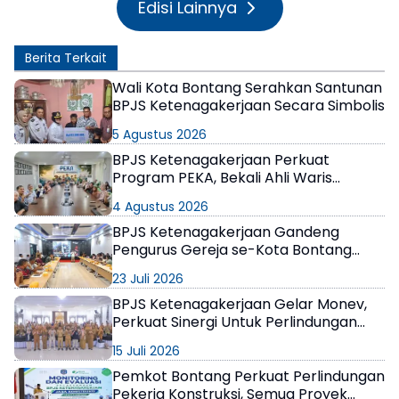
Edisi Lainnya
Berita Terkait
Wali Kota Bontang Serahkan Santunan
BPJS Ketenagakerjaan Secara Simbolis
5 Agustus 2026
BPJS Ketenagakerjaan Perkuat
Program PEKA, Bekali Ahli Waris
Berwirausaha
4 Agustus 2026
BPJS Ketenagakerjaan Gandeng
Pengurus Gereja se-Kota Bontang
Tingkatkan Literasi Jaminan Sosial
23 Juli 2026
Ketenagakerjaan
BPJS Ketenagakerjaan Gelar Monev,
Perkuat Sinergi Untuk Perlindungan
Pekerja Jasa Konstruksi
15 Juli 2026
Pemkot Bontang Perkuat Perlindungan
Pekerja Konstruksi, Semua Proyek