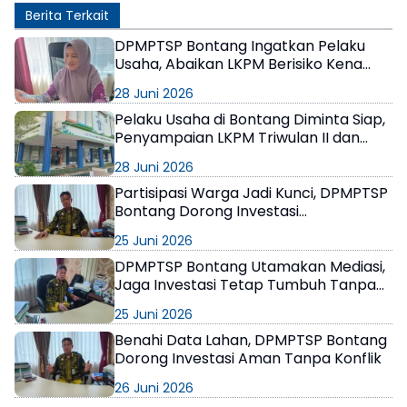
Berita Terkait
DPMPTSP Bontang Ingatkan Pelaku
Usaha, Abaikan LKPM Berisiko Kena
Sanksi hingga Pencabutan NIB
28 Juni 2026
Pelaku Usaha di Bontang Diminta Siap,
Penyampaian LKPM Triwulan II dan
Semester I 2026 Dibuka Mulai 1 Juli
28 Juni 2026
Partisipasi Warga Jadi Kunci, DPMPTSP
Bontang Dorong Investasi
Berkelanjutan dan Berpihak pada
25 Juni 2026
Masyarakat
DPMPTSP Bontang Utamakan Mediasi,
Jaga Investasi Tetap Tumbuh Tanpa
Gesekan Sosial
25 Juni 2026
Benahi Data Lahan, DPMPTSP Bontang
Dorong Investasi Aman Tanpa Konflik
26 Juni 2026