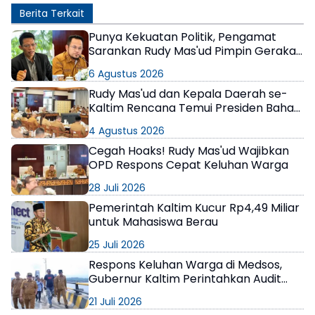
Berita Terkait
Punya Kekuatan Politik, Pengamat
Sarankan Rudy Mas'ud Pimpin Gerakan
Nasional Tagih Anggaran Daerah di
6 Agustus 2026
Istana
Rudy Mas'ud dan Kepala Daerah se-
Kaltim Rencana Temui Presiden Bahas
Masalah Fiskal
4 Agustus 2026
Cegah Hoaks! Rudy Mas'ud Wajibkan
OPD Respons Cepat Keluhan Warga
28 Juli 2026
Pemerintah Kaltim Kucur Rp4,49 Miliar
untuk Mahasiswa Berau
25 Juli 2026
Respons Keluhan Warga di Medsos,
Gubernur Kaltim Perintahkan Audit
Kondisi Jembatan Mahulu
21 Juli 2026