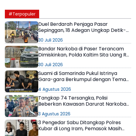
#Terpopuler
Duel Berdarah Penjaga Pasar
Sepinggan, 18 Adegan Ungkap Detik-
Detik Tewasnya AS
30 Juli 2026
Bandar Narkoba di Paser Terancam
Dimiskinkan, Polda Kaltim Sita Uang Rp1
M dan Kebun Sawit 13 Hektare
30 Juli 2026
Suami di Samarinda Pukul Istrinya
Gara-gara Berkumpul dengan Teman
di Kamar Kos
4 Agustus 2026
Tangkap 74 Tersangka, Polisi
Beberkan Kawasan Darurat Narkoba
di Samarinda
3 Agustus 2026
3 Pengedar Sabu Ditangkap Polres
Kubar di Long Iram, Pemasok Masih
Berkeliaran