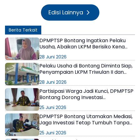
Edisi Lainnya
Berita Terkait
DPMPTSP Bontang Ingatkan Pelaku
Usaha, Abaikan LKPM Berisiko Kena
Sanksi hingga Pencabutan NIB
28 Juni 2026
Pelaku Usaha di Bontang Diminta Siap,
Penyampaian LKPM Triwulan II dan
Semester I 2026 Dibuka Mulai 1 Juli
28 Juni 2026
Partisipasi Warga Jadi Kunci, DPMPTSP
Bontang Dorong Investasi
Berkelanjutan dan Berpihak pada
25 Juni 2026
Masyarakat
DPMPTSP Bontang Utamakan Mediasi,
Jaga Investasi Tetap Tumbuh Tanpa
Gesekan Sosial
25 Juni 2026