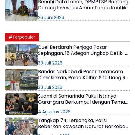
Benahi Data Lahan, DPMPTSP Bontang
Dorong Investasi Aman Tanpa Konflik
26 Juni 2026
#Terpopuler
Duel Berdarah Penjaga Pasar
Sepinggan, 18 Adegan Ungkap Detik-
Detik Tewasnya AS
30 Juli 2026
Bandar Narkoba di Paser Terancam
Dimiskinkan, Polda Kaltim Sita Uang Rp1
M dan Kebun Sawit 13 Hektare
30 Juli 2026
Suami di Samarinda Pukul Istrinya
Gara-gara Berkumpul dengan Teman
di Kamar Kos
4 Agustus 2026
Tangkap 74 Tersangka, Polisi
Beberkan Kawasan Darurat Narkoba
di Samarinda