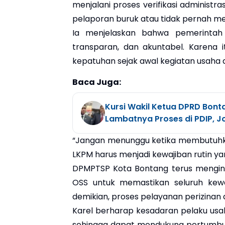
menjalani proses verifikasi administr
pelaporan buruk atau tidak pernah m
Ia menjelaskan bahwa pemerintah i
transparan, dan akuntabel. Karena 
kepatuhan sejak awal kegiatan usaha d
Baca Juga:
Kursi Wakil Ketua DPRD Bont
Lambatnya Proses di PDIP, J
“Jangan menunggu ketika membutuhka
LKPM harus menjadi kewajiban rutin ya
DPMPTSP Kota Bontang terus mengin
OSS untuk memastikan seluruh kewa
demikian, proses pelayanan perizinan d
Karel berharap kesadaran pelaku us
sehingga dapat mendukung pertumbuha