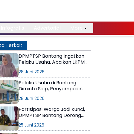
Infografis
Advertorial
More
ta Terkait
DPMPTSP Bontang Ingatkan
Pelaku Usaha, Abaikan LKPM
Berisiko Kena Sanksi hingga
28 Juni 2026
Pencabutan NIB
Pelaku Usaha di Bontang
Diminta Siap, Penyampaian
LKPM Triwulan II dan Semester
28 Juni 2026
I 2026 Dibuka Mulai 1 Juli
Partisipasi Warga Jadi Kunci,
DPMPTSP Bontang Dorong
Investasi Berkelanjutan dan
25 Juni 2026
Berpihak pada Masyarakat