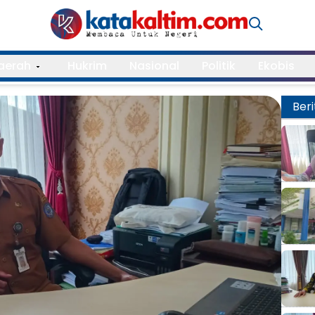
aerah
Hukrim
Nasional
Politik
Ekobis
Beri