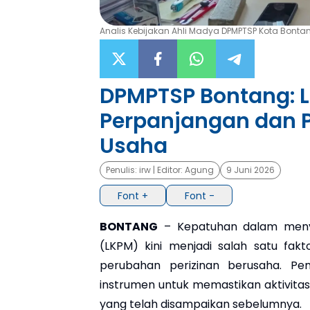
Analis Kebijakan Ahli Madya DPMPTSP Kota Bontang
DPMPTSP Bontang: L
Perpanjangan dan P
Usaha
Penulis:
irw
| Editor:
Agung
9 Juni 2026
Font +
Font -
BONTANG
– Kepatuhan dalam meny
(LKPM) kini menjadi salah satu fa
perubahan perizinan berusaha. Pe
instrumen untuk memastikan aktivitas
yang telah disampaikan sebelumnya.