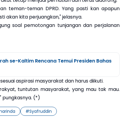
akat tetap menjadi perhatian dan terus didorong.
ngan teman-teman DPRD. Yang pasti kan apapun
i akan kita perjuangkan," jelasnya.
nggung soal pemotongan tunjangan dan perjalanan
rah se-Kaltim Rencana Temui Presiden Bahas
esuai aspirasi masyarakat dan harus diikuti.
k rakyat, tuntutan masyarakat, yang mau tak mau.
" pungkasnya. (*)
marinda
#
Syafruddin