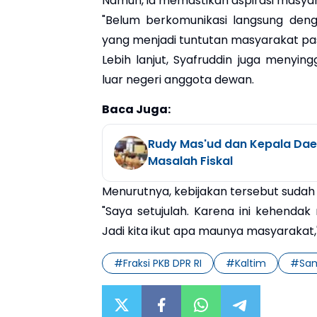
Namun, ia memastikan aspirasi masyar
"Belum berkomunikasi langsung de
yang menjadi tuntutan masyarakat past
Lebih lanjut, Syafruddin juga menyi
luar negeri anggota dewan.
Baca Juga:
Rudy Mas'ud dan Kepala Dae
Masalah Fiskal
Menurutnya, kebijakan tersebut sudah s
"Saya setujulah. Karena ini kehenda
Jadi kita ikut apa maunya masyarakat,
#
Fraksi PKB DPR RI
#
Kaltim
#
Sa