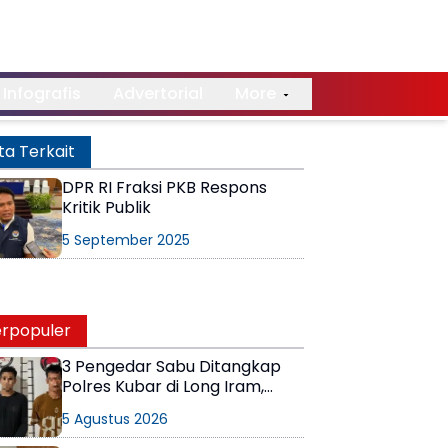
Infografis
Advertorial
More
ta Terkait
DPR RI Fraksi PKB Respons
Kritik Publik
5 September 2025
rpopuler
3 Pengedar Sabu Ditangkap
Polres Kubar di Long Iram,
Pemasok Masih Berkeliaran
5 Agustus 2026