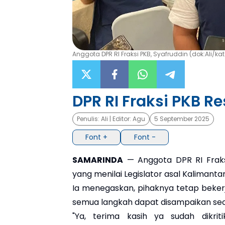
Anggota DPR RI Fraksi PKB, Syafruddin (dok:Ali/ka
DPR RI Fraksi PKB Re
Penulis:
Ali
| Editor:
Agu
5 September 2025
Font +
Font -
SAMARINDA
— Anggota DPR RI Fraksi
yang menilai Legislator asal Kalimant
Ia menegaskan, pihaknya tetap beker
semua langkah dapat disampaikan seca
"Ya, terima kasih ya sudah dikrit