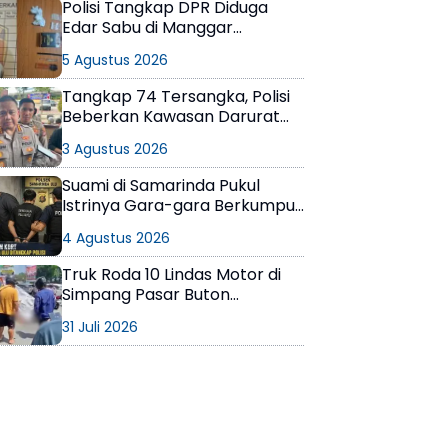
Polisi Tangkap DPR Diduga
Edar Sabu di Manggar
Balikpapan Timur
5 Agustus 2026
Tangkap 74 Tersangka, Polisi
Beberkan Kawasan Darurat
Narkoba di Samarinda
3 Agustus 2026
Suami di Samarinda Pukul
Istrinya Gara-gara Berkumpul
dengan Teman di Kamar Kos
4 Agustus 2026
Truk Roda 10 Lindas Motor di
Simpang Pasar Buton
Balikpapan, Pelajar Meninggal
31 Juli 2026
di Lokasi