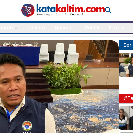
aerah
Hukrim
Nasional
Politik
Ekobis
Beri
#Te