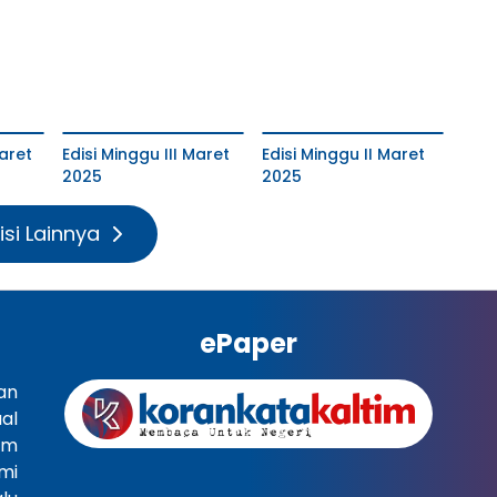
aret
Edisi Minggu III Maret
Edisi Minggu II Maret
2025
2025
isi Lainnya
ePaper
an
al
im
mi