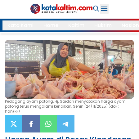
Daerah
Kata Kami
Home
Kaltim
Hukrim
Nasion
Samarinda
Kukar
Search
Balikpapan
Bontang
Kubar
Kutim
Mahulu
PPU
Paser
Berau
Pedagang ayam potong, Hj. Saidah menyatakan harga ayam
More
potong terus mengalami kenaikan, Senin (24/11/2025).(dok :
han/kk)
Internasional
Feature
Gaya
Opini
Hidup