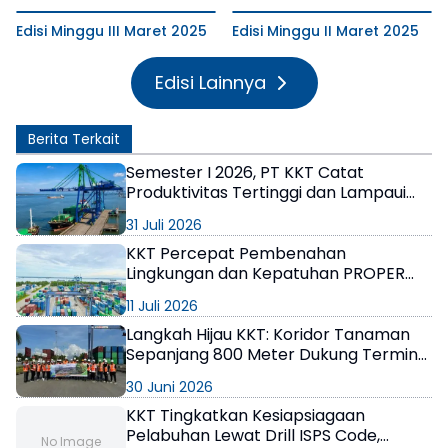
Edisi Minggu III Maret 2025
Edisi Minggu II Maret 2025
Edisi Lainnya
Berita Terkait
Semester I 2026, PT KKT Catat
Produktivitas Tertinggi dan Lampaui
Target RKAP
31 Juli 2026
KKT Percepat Pembenahan
Lingkungan dan Kepatuhan PROPER
demi Operasional Pelabuhan
11 Juli 2026
Berkelanjutan
Langkah Hijau KKT: Koridor Tanaman
Sepanjang 800 Meter Dukung Terminal
Modern
30 Juni 2026
KKT Tingkatkan Kesiapsiagaan
Pelabuhan Lewat Drill ISPS Code,
No Image