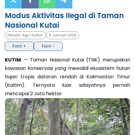
×
Modus Aktivitas Ilegal di Taman
Nasional Kutai
Penulis:
Agu
| Editor:
6 Januari 2026
Font +
Font -
KUTIM
— Taman Nasional Kutai (TNK) merupakan
kawasan konservasi yang mewakili ekosistem hutan
hujan tropis dataran rendah di Kalimantan Timur
(Kaltim). Ternyata luas wilayahnya pernah
mencapai 2 Juta hektar.