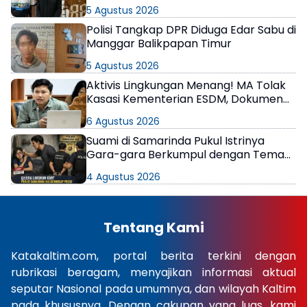
Berkeliaran
5 Agustus 2026
Polisi Tangkap DPR Diduga Edar Sabu di
Manggar Balikpapan Timur
5 Agustus 2026
Aktivis Lingkungan Menang! MA Tolak
Kasasi Kementerian ESDM, Dokumen
AMDAL PT KPC Dinyatakan Informasi
6 Agustus 2026
Publik
Suami di Samarinda Pukul Istrinya
Gara-gara Berkumpul dengan Teman
di Kamar Kos
4 Agustus 2026
Tentang Kami
Katakaltim.com, portal berita terkini dengan
rubrikasi beragam, menyajikan informasi aktual
seputar Nasional pada umumnya, dan wilayah Kaltim
pada khususnya. Dengan cakupan yang luas, kami