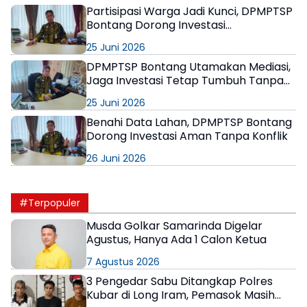
Partisipasi Warga Jadi Kunci, DPMPTSP
Bontang Dorong Investasi
Berkelanjutan dan Berpihak pada
25 Juni 2026
Masyarakat
DPMPTSP Bontang Utamakan Mediasi,
Jaga Investasi Tetap Tumbuh Tanpa
Gesekan Sosial
25 Juni 2026
Benahi Data Lahan, DPMPTSP Bontang
Dorong Investasi Aman Tanpa Konflik
26 Juni 2026
#Terpopuler
Musda Golkar Samarinda Digelar
Agustus, Hanya Ada 1 Calon Ketua
7 Agustus 2026
3 Pengedar Sabu Ditangkap Polres
Kubar di Long Iram, Pemasok Masih