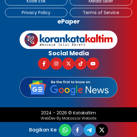
Kode Etik
Media Siber
Privacy Policy
Terms of Service
ePaper
Social Media
2024
-
2026
©
Katakaltim
WebDev By Makassar Website
Bagikan Ke :