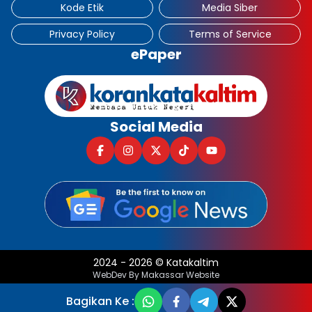
Kode Etik
Media Siber
Privacy Policy
Terms of Service
ePaper
Social Media
2024
-
2026
©
Katakaltim
WebDev By Makassar Website
Bagikan Ke :