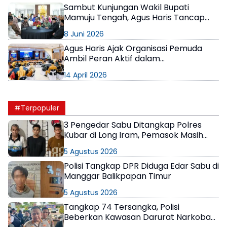
Sambut Kunjungan Wakil Bupati
Mamuju Tengah, Agus Haris Tancap
Gas soal Pembukaan Lintasan
8 Juni 2026
Bontang-Mamuju
Agus Haris Ajak Organisasi Pemuda
Ambil Peran Aktif dalam
Pembangunan Bontang
14 April 2026
#Terpopuler
3 Pengedar Sabu Ditangkap Polres
Kubar di Long Iram, Pemasok Masih
Berkeliaran
5 Agustus 2026
Polisi Tangkap DPR Diduga Edar Sabu di
Manggar Balikpapan Timur
5 Agustus 2026
Tangkap 74 Tersangka, Polisi
Beberkan Kawasan Darurat Narkoba