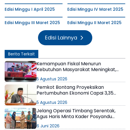
Edisi Minggu I April 2025
Edisi Minggu IV Maret 2025
Edisi Minggu III Maret 2025
Edisi Minggu II Maret 2025
Edisi Lainnya
Berita Terkait
Kemampuan Fiskal Menurun
Kebutuhan Masyarakat Meningkat,
Pemkot Bontang Sebut 2027 Bukan
5 Agustus 2026
Tahun yang Mudah
Pemkot Bontang Proyeksikan
Pertumbuhan Ekonomi Capai 3,35
Persen di 2027
5 Agustus 2026
Jelang Operasi Timbang Serentak,
Agus Haris Minta Kader Posyandu
Optimalkan Peran
6 Juni 2026