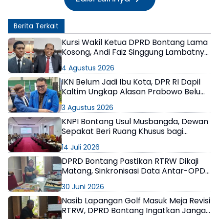
Berita Terkait
Kursi Wakil Ketua DPRD Bontang Lama
Kosong, Andi Faiz Singgung Lambatnya
Proses di PDIP, Joni Tanggapi Ada yang
4 Agustus 2026
Sampai 1 Tahun
IKN Belum Jadi Ibu Kota, DPR RI Dapil
Kaltim Ungkap Alasan Prabowo Belum
Meresmikan
3 Agustus 2026
KNPI Bontang Usul Musbangda, Dewan
Sepakat Beri Ruang Khusus bagi
Pemuda
14 Juli 2026
DPRD Bontang Pastikan RTRW Dikaji
Matang, Sinkronisasi Data Antar-OPD
Jadi Perhatian Utama
30 Juni 2026
Nasib Lapangan Golf Masuk Meja Revisi
RTRW, DPRD Bontang Ingatkan Jangan