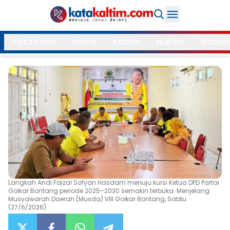
Daerah
Kata Kami
Home
Kaltim
Hukrim
Nasion
Samarinda
Kukar
Search
Balikpapan
Bontang
Kubar
Kutim
Mahulu
PPU
Paser
Berau
More
Langkah Andi Faizal Sofyan Hasdam menuju kursi Ketua DPD Partai
Golkar Bontang periode 2025–2030 semakin terbuka. Menjelang
Internasional
Feature
Musyawarah Daerah (Musda) VIII Golkar Bontang, Sabtu
(27/6/2026)
Gaya
Opini
Hidup