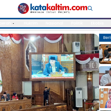
aerah
Hukrim
Nasional
Politik
Ekobis
Beri