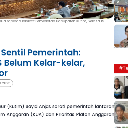
a raperda inisiatif Pemerintah Kabupaten Kutim, Selasa 19
Sentil Pemerintah:
Belum Kelar-kelar,
#Te
or
s 2025
ur (Kutim) Sayid Anjas soroti pemerintah lantaran
 Anggaran (KUA) dan Prioritas Plafon Anggaran