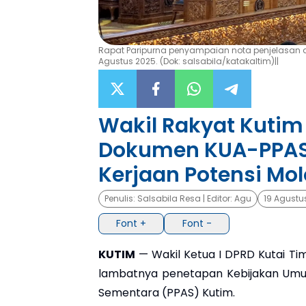
Rapat Paripurna penyampaian nota penjelasan du
Agustus 2025. (Dok: salsabila/katakaltim)||
Wakil Rakyat Kutim 
Dokumen KUA-PPAS 
Kerjaan Potensi Mol
Penulis:
Salsabila Resa
| Editor:
Agu
19 Agustu
Font +
Font -
KUTIM
— Wakil Ketua I DPRD Kutai Tim
lambatnya penetapan Kebijakan Umum
Sementara (PPAS) Kutim.