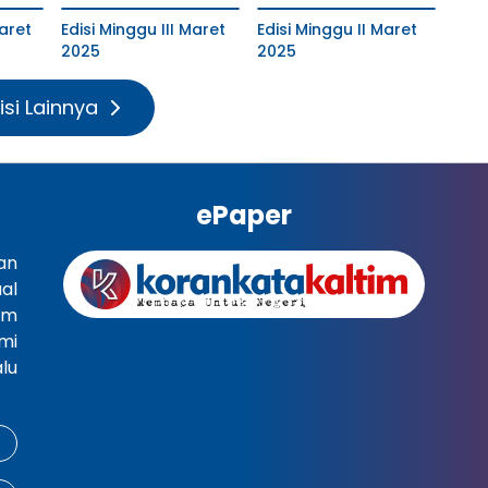
aret
Edisi Minggu III Maret
Edisi Minggu II Maret
2025
2025
isi Lainnya
ePaper
an
al
im
mi
lu