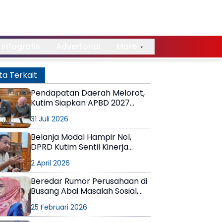
Infografis
Advertorial
More
ta Terkait
Pendapatan Daerah Melorot,
Kutim Siapkan APBD 2027
Lebih Efektif
31 Juli 2026
‎Belanja Modal Hampir Nol,
DPRD Kutim Sentil Kinerja
Pemda
2 April 2026
Beredar Rumor Perusahaan di
Busang Abai Masalah Sosial,
Wakil Ketua DPRD Kutim
25 Februari 2026
Panggil PT KNC