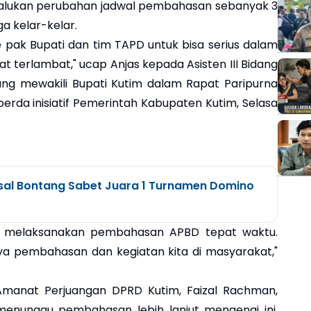
lalukan perubahan jadwal pembahasan sebanyak 3
a kelar-kelar.
e pak Bupati dan tim TAPD untuk bisa serius dalam
gat terlambat," ucap Anjas kepada Asisten III Bidang
yang mewakili Bupati Kutim dalam Rapat Paripurna
rda inisiatif Pemerintah Kabupaten Kutim, Selasa
sal Bontang Sabet Juara 1 Turnamen Domino
h melaksanakan pembahasan APBD tepat waktu.
nya pembahasan dan kegiatan kita di masyarakat,"
 Amanat Perjuangan DPRD Kutim, Faizal Rachman,
nunggu pembahasan lebih lanjut mengenai ini.