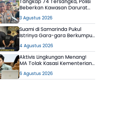
Tangkap 74 Tersangka, Polisi
Beberkan Kawasan Darurat
Narkoba di Samarinda
3 Agustus 2026
Suami di Samarinda Pukul
Istrinya Gara-gara Berkumpul
dengan Teman di Kamar Kos
4 Agustus 2026
Aktivis Lingkungan Menang!
MA Tolak Kasasi Kementerian
ESDM, Dokumen AMDAL PT
6 Agustus 2026
KPC Dinyatakan Informasi
Publik