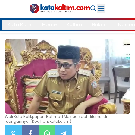
Daerah
Kata Kami
Home
Kaltim
Hukrim
Nasion
Samarinda
Kukar
Search
Balikpapan
Bontang
Kubar
Kutim
Mahulu
PPU
Paser
Berau
More
Internasional
Feature
Wali Kota Balikpapan, Rahmad Mas’ud saat ditemui di
ruangannya. (Dok: han/katakaltim)
Gaya
Opini
Hidup