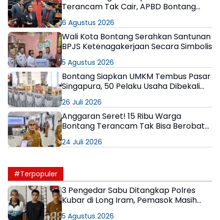
Terancam Tak Cair, APBD Bontang
2027 Bisa Anjlok
6 Agustus 2026
Wali Kota Bontang Serahkan Santunan
BPJS Ketenagakerjaan Secara Simbolis
5 Agustus 2026
Bontang Siapkan UMKM Tembus Pasar
Singapura, 50 Pelaku Usaha Dibekali
Strategi Ekspor
26 Juli 2026
Anggaran Seret! 15 Ribu Warga
Bontang Terancam Tak Bisa Berobat
Gratis, Pemerintah Minta Bantuan
24 Juli 2026
Perusahaan
#Terpopuler
3 Pengedar Sabu Ditangkap Polres
Kubar di Long Iram, Pemasok Masih
Berkeliaran
5 Agustus 2026