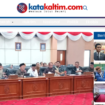
aerah
Hukrim
Nasional
Politik
Ekobis
Beri