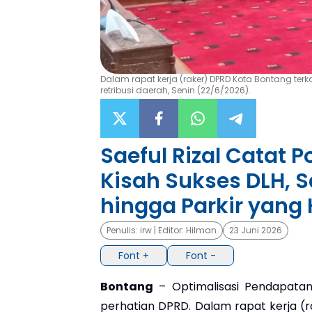
Dalam rapat kerja (raker) DPRD Kota Bontang ter
retribusi daerah, Senin (22/6/2026).
Saeful Rizal Catat P
Kisah Sukses DLH, 
hingga Parkir yang
Penulis:
irw
| Editor:
Hilman
23 Juni 2026
Font +
Font -
Bontang
– Optimalisasi Pendapatan
perhatian DPRD. Dalam rapat kerja (r