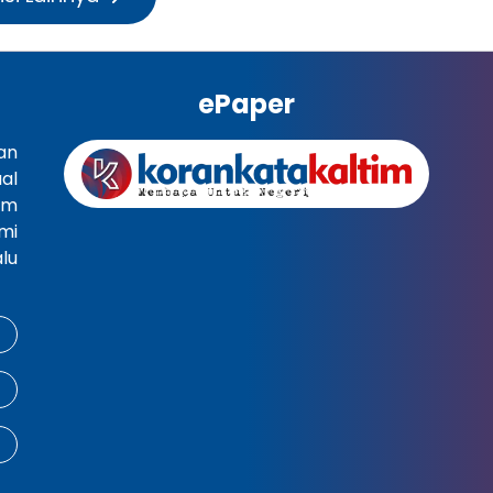
ePaper
an
al
im
mi
lu