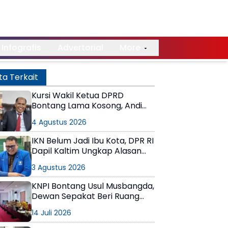
Infografis
Advertorial
More
ta Terkait
Kursi Wakil Ketua DPRD
Bontang Lama Kosong, Andi
Faiz Singgung Lambatnya
4 Agustus 2026
Proses di PDIP, Joni Tanggapi
Ada yang Sampai 1 Tahun
IKN Belum Jadi Ibu Kota, DPR RI
Dapil Kaltim Ungkap Alasan
Prabowo Belum Meresmikan
3 Agustus 2026
KNPI Bontang Usul Musbangda,
Dewan Sepakat Beri Ruang
Khusus bagi Pemuda
14 Juli 2026