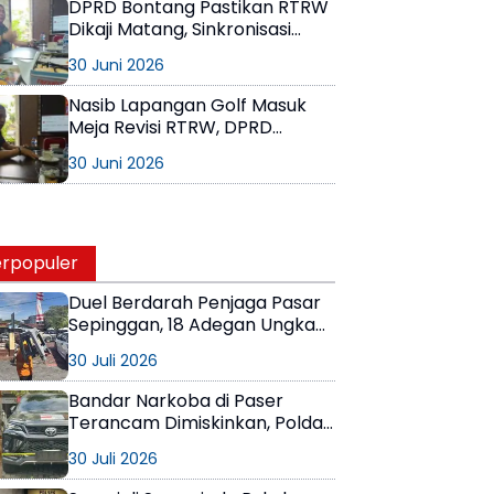
DPRD Bontang Pastikan RTRW
Dikaji Matang, Sinkronisasi
Data Antar-OPD Jadi
30 Juni 2026
Perhatian Utama
Nasib Lapangan Golf Masuk
Meja Revisi RTRW, DPRD
Bontang Ingatkan Jangan Ada
30 Juni 2026
Ruang Abu-Abu dalam Tata
Kota
rpopuler
Duel Berdarah Penjaga Pasar
Sepinggan, 18 Adegan Ungkap
Detik-Detik Tewasnya AS
30 Juli 2026
Bandar Narkoba di Paser
Terancam Dimiskinkan, Polda
Kaltim Sita Uang Rp1 M dan
30 Juli 2026
Kebun Sawit 13 Hektare