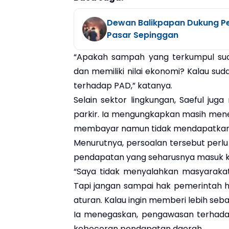
Dewan Balikpapan Dukung P
Pasar Sepinggan
“Apakah sampah yang terkumpul sud
dan memiliki nilai ekonomi? Kalau sud
terhadap PAD,” katanya.
Selain sektor lingkungan, Saeful jug
parkir. Ia mengungkapkan masih menem
membayar namun tidak mendapatkan k
Menurutnya, persoalan tersebut perl
pendapatan yang seharusnya masuk k
“Saya tidak menyalahkan masyaraka
Tapi jangan sampai hak pemerintah hil
aturan. Kalau ingin memberi lebih seba
Ia menegaskan, pengawasan terhadap 
kebocoran pendapatan daerah.