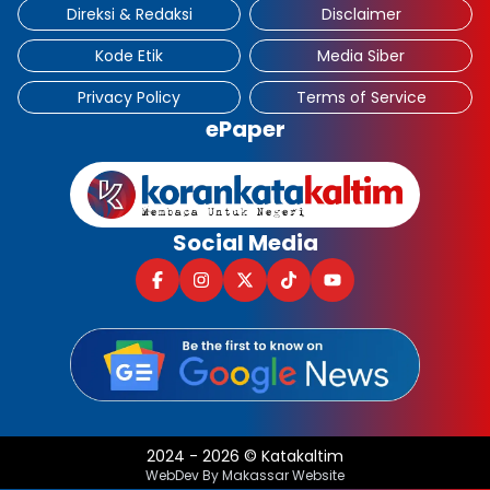
Direksi & Redaksi
Disclaimer
Kode Etik
Media Siber
Privacy Policy
Terms of Service
ePaper
Social Media
2024
-
2026
©
Katakaltim
WebDev By Makassar Website