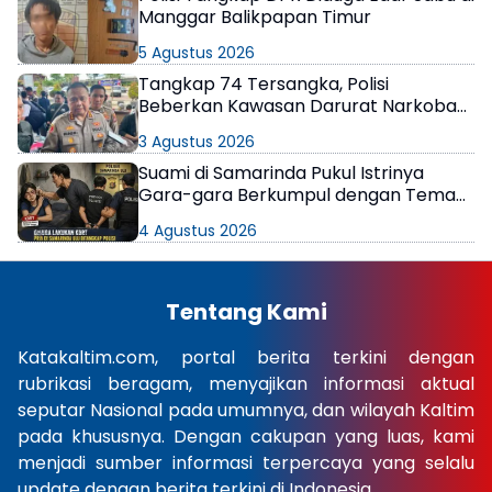
Manggar Balikpapan Timur
5 Agustus 2026
Tangkap 74 Tersangka, Polisi
Beberkan Kawasan Darurat Narkoba
di Samarinda
3 Agustus 2026
Suami di Samarinda Pukul Istrinya
Gara-gara Berkumpul dengan Teman
di Kamar Kos
4 Agustus 2026
Tentang Kami
Katakaltim.com, portal berita terkini dengan
rubrikasi beragam, menyajikan informasi aktual
seputar Nasional pada umumnya, dan wilayah Kaltim
pada khususnya. Dengan cakupan yang luas, kami
menjadi sumber informasi terpercaya yang selalu
update dengan berita terkini di Indonesia.