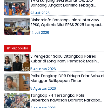
TVRI Kunjungi Sekretariat ORADO
Bontang, Angkat Domino sebagai
Olahraga Prestasi
23 Juli 2026
Diskominfo Bontang Jalani Interview
EPSS, Optimis Nilai EPSS 2026 Lampaui
Target Renstra
14 Juli 2026
#Terpopuler
3 Pengedar Sabu Ditangkap Polres
Kubar di Long Iram, Pemasok Masih
Berkeliaran
5 Agustus 2026
Polisi Tangkap DPR Diduga Edar Sabu di
Manggar Balikpapan Timur
5 Agustus 2026
Tangkap 74 Tersangka, Polisi
Beberkan Kawasan Darurat Narkoba
di Samarinda
3 Agustus 2026