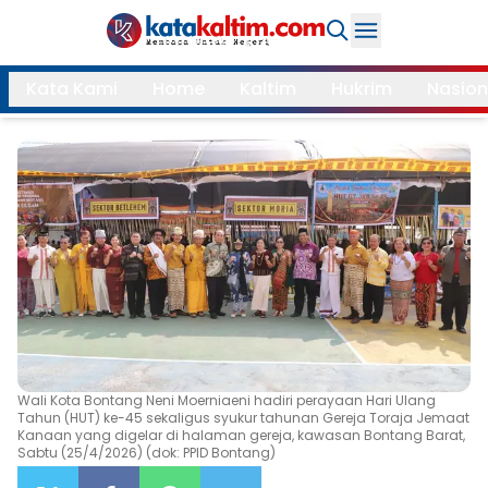
Daerah
Kata Kami
Home
Kaltim
Hukrim
Nasion
Samarinda
Kukar
Search
Balikpapan
Bontang
Kubar
Kutim
Mahulu
PPU
Paser
Berau
More
Wali Kota Bontang Neni Moerniaeni hadiri perayaan Hari Ulang
Internasional
Feature
Tahun (HUT) ke-45 sekaligus syukur tahunan Gereja Toraja Jemaat
Kanaan yang digelar di halaman gereja, kawasan Bontang Barat,
Sabtu (25/4/2026) (dok: PPID Bontang)
Gaya
Opini
Hidup