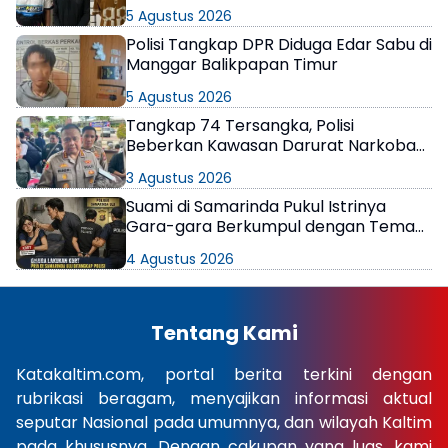
Berkeliaran
5 Agustus 2026
Polisi Tangkap DPR Diduga Edar Sabu di
Manggar Balikpapan Timur
5 Agustus 2026
Tangkap 74 Tersangka, Polisi
Beberkan Kawasan Darurat Narkoba
di Samarinda
3 Agustus 2026
Suami di Samarinda Pukul Istrinya
Gara-gara Berkumpul dengan Teman
di Kamar Kos
4 Agustus 2026
Tentang Kami
Katakaltim.com, portal berita terkini dengan
rubrikasi beragam, menyajikan informasi aktual
seputar Nasional pada umumnya, dan wilayah Kaltim
pada khususnya. Dengan cakupan yang luas, kami