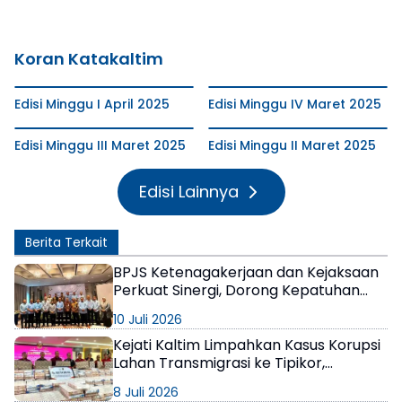
Koran Katakaltim
Edisi Minggu I April 2025
Edisi Minggu IV Maret 2025
Edisi Minggu III Maret 2025
Edisi Minggu II Maret 2025
Edisi Lainnya
Berita Terkait
BPJS Ketenagakerjaan dan Kejaksaan
Perkuat Sinergi, Dorong Kepatuhan
Jaminan Sosial Ketenagakerjaan di
10 Juli 2026
Kaltim
Kejati Kaltim Limpahkan Kasus Korupsi
Lahan Transmigrasi ke Tipikor,
Kerugian Negara Capai Rp6,85 Triliun
8 Juli 2026