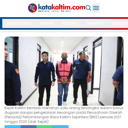
Daerah
Kata Kami
Home
Kaltim
Hukrim
Nasion
Samarinda
Kukar
Search
Balikpapan
Bontang
Kubar
Kutim
Mahulu
PPU
Paser
Berau
More
Kejati Kaltim kembali menahan satu orang tersangka dalam kasus
Internasional
Feature
dugaan korupsi pengelolaan keuangan pada Perusahaan Daerah
(Perusda) Pertambangan Bara Kaltim Sejahtera (BKS) periode 2017
Gaya
hingga 2020 (dok: Kejati)
Opini
Hidup