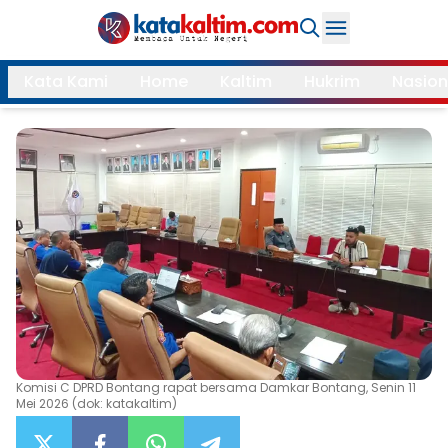
Daerah
Kata Kami
Home
Kaltim
Hukrim
Nasion
Samarinda
Kukar
Search
Balikpapan
Bontang
Kubar
Kutim
Mahulu
PPU
Paser
Berau
More
Internasional
Feature
Komisi C DPRD Bontang rapat bersama Damkar Bontang, Senin 11
Mei 2026 (dok: katakaltim)
Gaya
Opini
Hidup