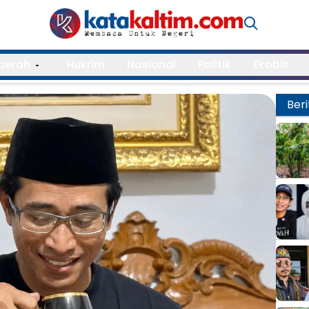
aerah
Hukrim
Nasional
Politik
Ekobis
Beri