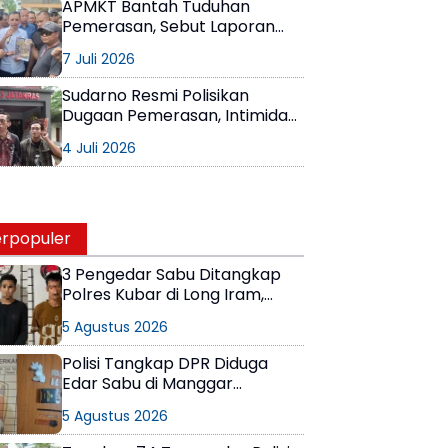
APMKT Bantah Tuduhan
Pemerasan, Sebut Laporan
Sudarno sebagai Upaya
7 Juli 2026
Pembungkaman Demokrasi
Sudarno Resmi Polisikan
Dugaan Pemerasan, Intimidasi,
dan Pencemaran Nama Baik
4 Juli 2026
rpopuler
3 Pengedar Sabu Ditangkap
Polres Kubar di Long Iram,
Pemasok Masih Berkeliaran
5 Agustus 2026
Polisi Tangkap DPR Diduga
Edar Sabu di Manggar
Balikpapan Timur
5 Agustus 2026