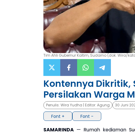
Tim Ahli Gubernur Kaltim, Sudarno (dok: Wira/kat
Kontennya Dikritik,
Persilakan Warga 
Penulis:
Wira Yudha
| Editor:
Agung
30 Juni 20
Font +
Font -
SAMARINDA
— Rumah kediaman Sud