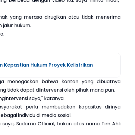
yang berbeda dengan video itu, saya minta maaf,"
ihak yang merasa dirugikan atau tidak menerima
 jalur hukum.
a.
un Kepastian Hukum Proyek Kelistrikan
uga menegaskan bahwa konten yang dibuatnya
g tidak dapat diintervensi oleh pihak mana pun.
gintervensi saya," katanya.
syarakat perlu membedakan kapasitas dirinya
agai individu di media sosial.
 saya, Sudarno Official, bukan atas nama Tim Ahli