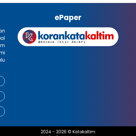
ePaper
an
al
im
mi
lu
2024
-
2026
©
Katakaltim