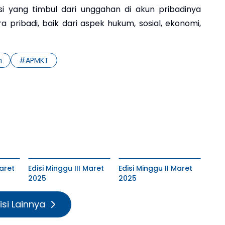
si yang timbul dari unggahan di akun pribadinya
 pribadi, baik dari aspek hukum, sosial, ekonomi,
m
#
APMKT
aret
Edisi Minggu III Maret
Edisi Minggu II Maret
2025
2025
isi Lainnya