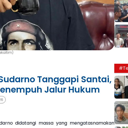
akaltim)
#Te
 Sudarno Tanggapi Santai,
Menempuh Jalur Hukum
26
arno didatangi massa yang mengatasnamakan