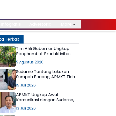
Infografis
Advertorial
More
ta Terkait
Tim Ahli Gubernur Ungkap
Penghambat Produktivitas
Perkebunan di Kaltim
5 Agustus 2026
Sudarno Tantang Lakukan
Sumpah Pocong, APMKT Tidak
Takut
15 Juli 2026
APMKT Ungkap Awal
Komunikasi dengan Sudarno,
Bantah Isu Proposal Rp2 Miliar
13 Juli 2026