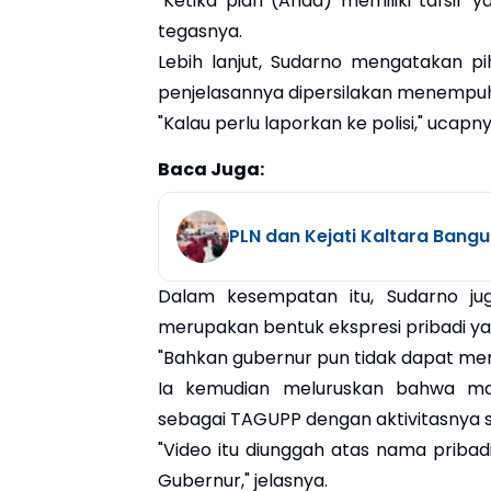
"Ketika pian (Anda) memiliki tafsir 
tegasnya.
Lebih lanjut, Sudarno mengatakan p
penjelasannya dipersilakan menempuh
"Kalau perlu laporkan ke polisi," ucapny
Baca Juga:
PLN dan Kejati Kaltara Bang
Dalam kesempatan itu, Sudarno j
merupakan bentuk ekspresi pribadi yan
"Bahkan gubernur pun tidak dapat men
Ia kemudian meluruskan bahwa ma
sebagai TAGUPP dengan aktivitasnya seb
"Video itu diunggah atas nama pribadi
Gubernur," jelasnya.