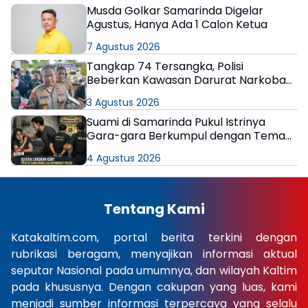
Musda Golkar Samarinda Digelar
Agustus, Hanya Ada 1 Calon Ketua
7 Agustus 2026
Tangkap 74 Tersangka, Polisi
Beberkan Kawasan Darurat Narkoba
di Samarinda
3 Agustus 2026
Suami di Samarinda Pukul Istrinya
Gara-gara Berkumpul dengan Teman
di Kamar Kos
4 Agustus 2026
Tentang Kami
Katakaltim.com, portal berita terkini dengan
rubrikasi beragam, menyajikan informasi aktual
seputar Nasional pada umumnya, dan wilayah Kaltim
pada khususnya. Dengan cakupan yang luas, kami
menjadi sumber informasi terpercaya yang selalu