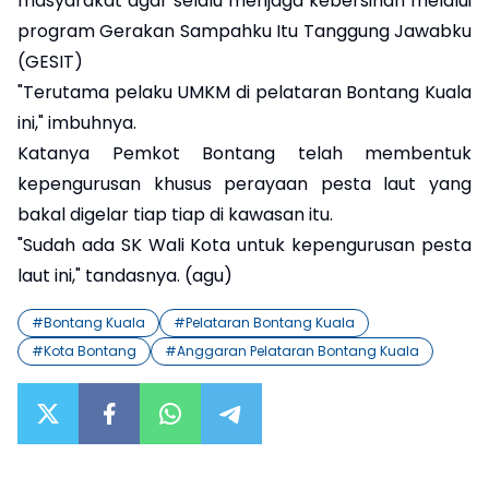
masyarakat agar selalu menjaga kebersihan melalui
program Gerakan Sampahku Itu Tanggung Jawabku
(GESIT)
"Terutama pelaku UMKM di pelataran Bontang Kuala
ini," imbuhnya.
Katanya Pemkot Bontang telah membentuk
kepengurusan khusus perayaan pesta laut yang
bakal digelar tiap tiap di kawasan itu.
"Sudah ada SK Wali Kota untuk kepengurusan pesta
laut ini," tandasnya. (agu)
#
Bontang Kuala
#
Pelataran Bontang Kuala
#
Kota Bontang
#
Anggaran Pelataran Bontang Kuala