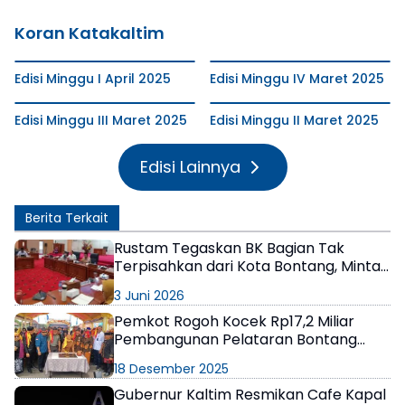
Koran Katakaltim
Edisi Minggu I April 2025
Edisi Minggu IV Maret 2025
Edisi Minggu III Maret 2025
Edisi Minggu II Maret 2025
Edisi Lainnya
Berita Terkait
Rustam Tegaskan BK Bagian Tak
Terpisahkan dari Kota Bontang, Minta
Lembaga Adat Dilibatkan dalam
3 Juni 2026
Setiap Kebijaka
Pemkot Rogoh Kocek Rp17,2 Miliar
Pembangunan Pelataran Bontang
Kuala
18 Desember 2025
Gubernur Kaltim Resmikan Cafe Kapal