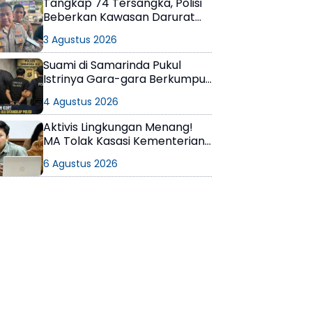
Tangkap 74 Tersangka, Polisi
Beberkan Kawasan Darurat
Narkoba di Samarinda
3 Agustus 2026
Suami di Samarinda Pukul
Istrinya Gara-gara Berkumpul
dengan Teman di Kamar Kos
4 Agustus 2026
Aktivis Lingkungan Menang!
MA Tolak Kasasi Kementerian
ESDM, Dokumen AMDAL PT
6 Agustus 2026
KPC Dinyatakan Informasi
Publik