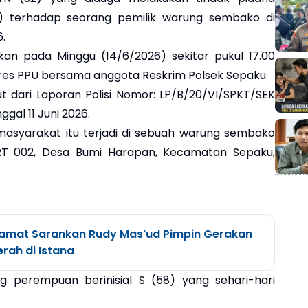
) terhadap seorang pemilik warung sembako di
.
kan pada Minggu (14/6/2026) sekitar pukul 17.00
lres PPU bersama anggota Reskrim Polsek Sepaku.
 dari Laporan Polisi Nomor: LP/B/20/VI/SPKT/SEK
al 11 Juni 2026.
asyarakat itu terjadi di sebuah warung sembako
 RT 002, Desa Bumi Harapan, Kecamatan Sepaku,
ngamat Sarankan Rudy Mas'ud Pimpin Gerakan
rah di Istana
 perempuan berinisial S (58) yang sehari-hari