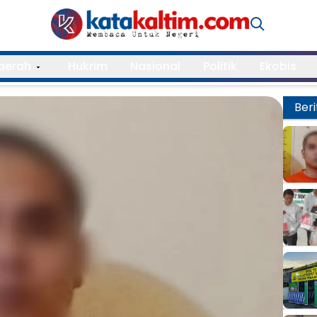
aerah
Hukrim
Nasional
Politik
Ekobis
Beri