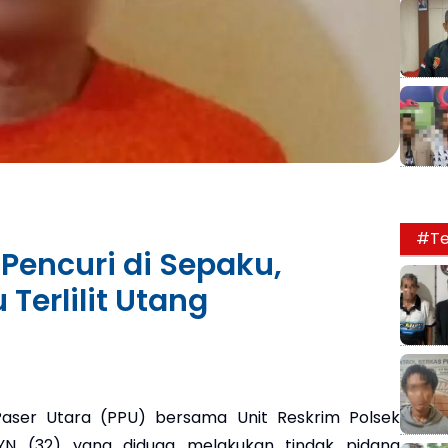
#Te
Pencuri di Sepaku,
erlilit Utang
aser Utara (PPU) bersama Unit Reskrim Polsek
 YN (32) yang diduga melakukan tindak pidana