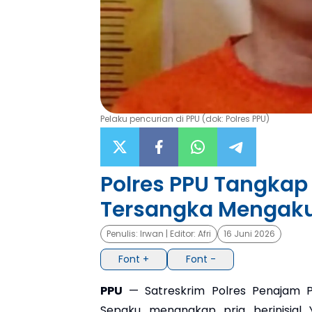
Pelaku pencurian di PPU (dok: Polres PPU)
Polres PPU Tangkap 
Tersangka Mengaku T
Penulis:
Irwan
| Editor:
Afri
16 Juni 2026
Font +
Font -
PPU
— Satreskrim Polres Penajam P
Sepaku menangkap pria berinisial