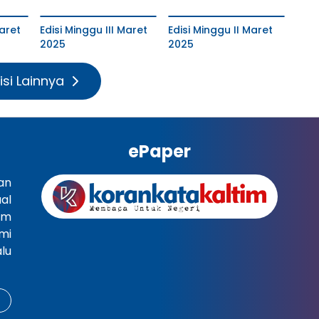
aret
Edisi Minggu III Maret
Edisi Minggu II Maret
2025
2025
isi Lainnya
ePaper
an
al
im
mi
lu