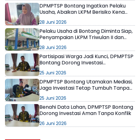
DPMPTSP Bontang Ingatkan Pelaku
Usaha, Abaikan LKPM Berisiko Kena
Sanksi hingga Pencabutan NIB
28 Juni 2026
Pelaku Usaha di Bontang Diminta Siap,
Penyampaian LKPM Triwulan II dan
Semester I 2026 Dibuka Mulai 1 Juli
28 Juni 2026
Partisipasi Warga Jadi Kunci, DPMPTSP
Bontang Dorong Investasi
Berkelanjutan dan Berpihak pada
25 Juni 2026
Masyarakat
DPMPTSP Bontang Utamakan Mediasi,
Jaga Investasi Tetap Tumbuh Tanpa
Gesekan Sosial
25 Juni 2026
Benahi Data Lahan, DPMPTSP Bontang
Dorong Investasi Aman Tanpa Konflik
26 Juni 2026