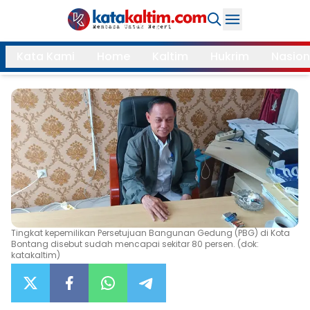
Daerah
Kata Kami
Home
Kaltim
Hukrim
Nasion
Samarinda
Kukar
Search
Balikpapan
Bontang
Kubar
Kutim
Mahulu
PPU
Paser
Berau
Tingkat kepemilikan Persetujuan Bangunan Gedung (PBG) di Kota
More
Bontang disebut sudah mencapai sekitar 80 persen. (dok:
katakaltim)
Internasional
Feature
Gaya
Opini
Hidup