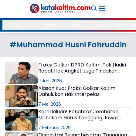
Daerah
Kata Kami
Home
Kaltim
Hukrim
Nasion
Samarinda
Kukar
Search
#Muhammad Husni Fahruddin
Balikpapan
Bontang
Kubar
Kutim
Fraksi Golkar DPRD Kaltim: Tak Hadiri
Rapat Hak Angket Juga Tindakan
Mahulu
PPU
Mewakili Rakyat
11 Juni 2026
Paser
Berau
Alasan Kuat Fraksi Golkar Kaltim
Dahulukan Hak Interpelasi
More
7 Mei 2026
Keterlaluan! Penabrak Jembatan
Internasional
Feature
Mahakam Harus Tanggung Jawab,
DPRD Kaltim Tempuh Jalur
7 Februari 2026
Gaya
Ombudsman
Opini
Eksploitasi Besar-besaran, Tanggung
Hidup