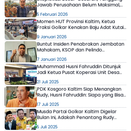
Jawab Perusahaan Belum Maksimal,
Pansus TJSL DPRD Kaltim Akan Susun
×
5 Februari 2026
Ulang Regulasi
Momen HUT Provinsi Kaltim, Ketua
Fraksi Golkar Kenakan Baju Adat Kutai
dalam Rapat Paripurna
9 Januari 2026
Buntut Insiden Penabrakan Jembatan
Mahakam, KSOP dan Pelindo
Dilaporkan ke Ombudsman
7 Januari 2026
Muhammad Husni Fahruddin Ditunjuk
Jadi Ketua Pusat Koperasi Unit Desa
Kaltim
21 Juli 2025
PDK Kosgoro Kaltim Siap Menangkan
Rudy, Husni Fahruddin: Siapa yang Bisa
Lawan?
17 Juli 2025
Musda Partai Golkar Kaltim Digelar
Bulan Ini, Adakah Penantang Rudy
Mas’ud?
5 Juli 2025