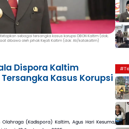
itetapkan sebagai tersangka kasus korupsi DBON Kaltim (dok;
t dibawa oleh pihak Kejati Kaltim (dok: Ali/katakaltim)
ala Dispora Kaltim
#Te
 Tersangka Kasus Korupsi
lahraga (Kadispora) Kaltim, Agus Hari Kesuma,