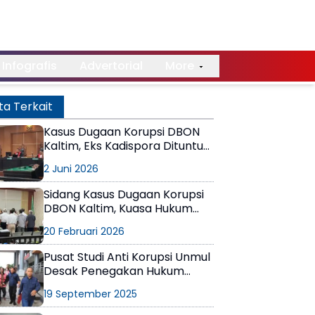
Infografis
Advertorial
More
ta Terkait
Kasus Dugaan Korupsi DBON
Kaltim, Eks Kadispora Dituntut
3,5 Tahun Penjara, Tim
2 Juni 2026
Pembela Minta Terdakwa
Harus Bebas
Sidang Kasus Dugaan Korupsi
DBON Kaltim, Kuasa Hukum
Sebut Mantan Kepala Dispora
20 Februari 2026
Tak Pernah Terlibat
Pusat Studi Anti Korupsi Unmul
Desak Penegakan Hukum
Menyeluruh atas Kasus
19 September 2025
Pengelolaan Dana DBON
Rp100 Miliar