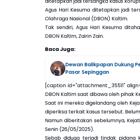
ditetapkan jadi tersangka kasus korup
Agus Hari Kesuma ditetapkan jadi te
Olahraga Nasional (DBON) Kaltim.
Tak sendiri, Agus Hari Kesuma dita
DBON Kaltim, Zairin Zain.
Baca Juga:
Dewan Balikpapan Dukung P
Pasar Sepinggan
[caption id="attachment_35511" align
DBON Kaltim saat dibawa oleh pihak Kej
Saat ini mereka digelandang oleh Kejak
diperiksa terkait kasus tersebut. Belum
Namun diberitakan sebelumnya, Kejat
Senin (26/05/2025).
Sebab diduga terjadi tindak pidana