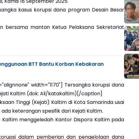
si, Kamis 18 September 2025.
rsangka kasus korupsi dana program Desain Besar
han bersama mantan Ketua Pelaksana Sekretariat
enggunaan BTT Bantu Korban Kebakaran
="alignnone" width="1170"] Tersangka korupsi dana
ati Kaltim (dok: Ali/katakaltim)[/caption]
saan Tinggi (Kejati) Kaltim di Kota Samarinda usai
 ada keterangan spesifik dari Kejati Kaltim.
i Kaltim menggeledah Kantor Dispora Kaltim pada
 korupsi dalam pemberian dan pengelolaan dana