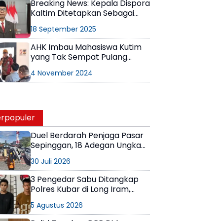
Breaking News: Kepala Dispora
Kaltim Ditetapkan Sebagai
Tersangka Kasus Korupsi
18 September 2025
DBON
AHK Imbau Mahasiswa Kutim
yang Tak Sempat Pulang
Tetap Salurkan Hak
4 November 2024
Demokrasinya
rpopuler
Duel Berdarah Penjaga Pasar
Sepinggan, 18 Adegan Ungkap
Detik-Detik Tewasnya AS
30 Juli 2026
3 Pengedar Sabu Ditangkap
Polres Kubar di Long Iram,
Pemasok Masih Berkeliaran
5 Agustus 2026