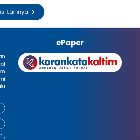
isi Lainnya
ePaper
an
al
im
mi
lu