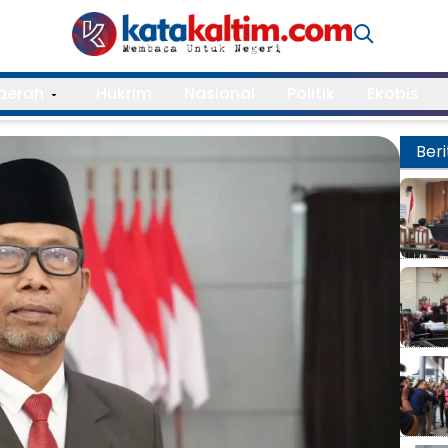
aerah
Hukrim
Nasional
Politik
Ekobis
Beri