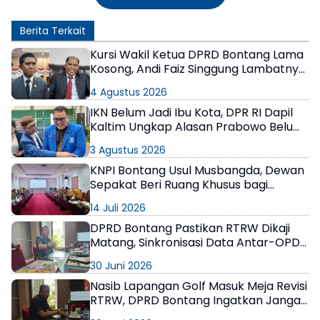
Berita Terkait
Kursi Wakil Ketua DPRD Bontang Lama
Kosong, Andi Faiz Singgung Lambatnya
Proses di PDIP, Joni Tanggapi Ada yang
4 Agustus 2026
Sampai 1 Tahun
IKN Belum Jadi Ibu Kota, DPR RI Dapil
Kaltim Ungkap Alasan Prabowo Belum
Meresmikan
3 Agustus 2026
KNPI Bontang Usul Musbangda, Dewan
Sepakat Beri Ruang Khusus bagi
Pemuda
14 Juli 2026
DPRD Bontang Pastikan RTRW Dikaji
Matang, Sinkronisasi Data Antar-OPD
Jadi Perhatian Utama
30 Juni 2026
Nasib Lapangan Golf Masuk Meja Revisi
RTRW, DPRD Bontang Ingatkan Jangan
Ada Ruang Abu-Abu dalam Tata Kota