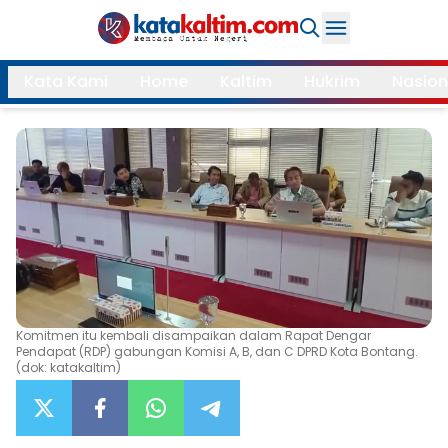
Daerah
Kata Kami
Home
Kaltim
Hukrim
Nasion
Samarinda
Kukar
Search
Balikpapan
Bontang
Kubar
Kutim
Mahulu
PPU
Paser
Berau
Komitmen itu kembali disampaikan dalam Rapat Dengar
More
Pendapat (RDP) gabungan Komisi A, B, dan C DPRD Kota Bontang.
(dok: katakaltim)
Internasional
Feature
Gaya
Opini
Hidup